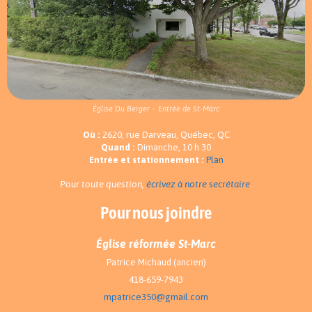
Église Du Berger – Entrée de St-Marc
Où :
2620, rue Darveau, Québec, QC
Quand :
Dimanche, 10 h 30
Entrée et stationnement :
Plan
Pour toute question,
écrivez à notre secrétaire
.
Pour nous joindre
Église réformée St-Marc
Patrice Michaud (ancien)
418-659-7943
mpatrice350@gmail.com