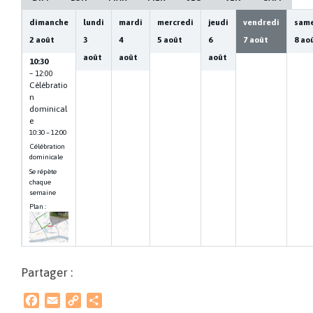
dimanche
lundi
mardi
mercredi
jeudi
vendredi
sam
2
août
3
4
5
août
6
7
août
8
ao
août
août
août
10:30
– 12:00
Célébratio
n
dominical
e
10:30 – 12:00
Célébration
dominicale
Se répète
chaque
semaine
Plan :
Partager :
F
E
C
P