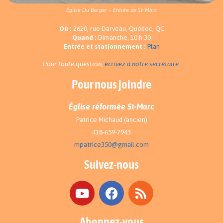
Église Du Berger – Entrée de St-Marc
Où :
2620, rue Darveau, Québec, QC
Quand :
Dimanche, 10 h 30
Entrée et stationnement :
Plan
Pour toute question,
écrivez à notre secrétaire
.
Pour nous joindre
Église réformée St-Marc
Patrice Michaud (ancien)
418-659-7943
mpatrice350@gmail.com
Suivez-nous
Abonnez-vous