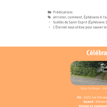
a
m
o
a
c
a
p
r
e
i
y
t
Prédications
b
l
L
a
attrister
,
comment
,
Éphésiens 4
,
fa
o
i
g
Scellés du Saint-Esprit (Éphésiens 1
o
n
e
L’Éternel nous utilise pour sauver 
k
k
r
Célébra
Église Du Berger – Ent
Où :
2620, rue Darve
Quand :
Dimanch
Entrée et station