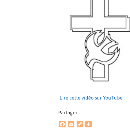
Lire cette vidéo sur YouTube
.
Partager :
F
E
C
P