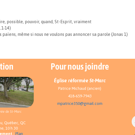
ire
,
possible
,
pouvoir
,
quand
,
St-Esprit
,
vraiment
.1-14)
les païens, même si nous ne voulons pas annoncer sa parole (Jonas 1)
tion
Pour nous joindre
Église réformée St-Marc
Patrice Michaud (ancien)
418-659-7943
mpatrice350@gmail.com
rée de St-Marc
au, Québec, QC
e, 10 h 30
nement :
Plan