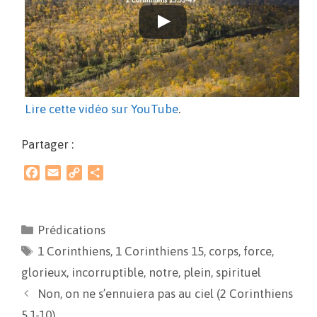
Lire cette vidéo sur YouTube
.
Partager :
F
E
C
P
a
m
o
a
c
a
p
r
e
i
y
t
Prédications
b
l
L
a
1 Corinthiens
o
i
g
,
1 Corinthiens 15
,
corps
,
force
,
o
n
e
glorieux
,
incorruptible
,
notre
,
plein
,
spirituel
k
k
r
Non, on ne s’ennuiera pas au ciel (2 Corinthiens
5.1-10)