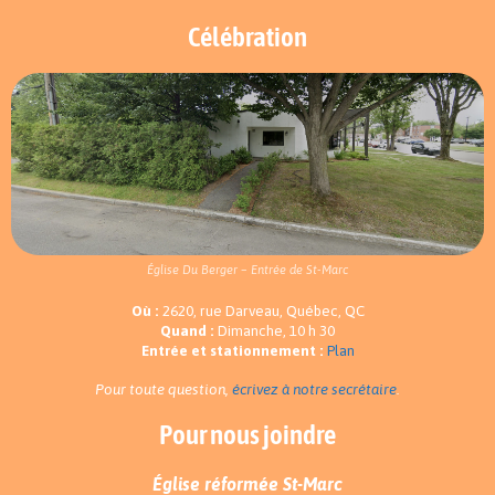
Célébration
Église Du Berger – Entrée de St-Marc
Où :
2620, rue Darveau, Québec, QC
Quand :
Dimanche, 10 h 30
Entrée et stationnement :
Plan
Pour toute question,
écrivez à notre secrétaire
.
Pour nous joindre
Église réformée St-Marc