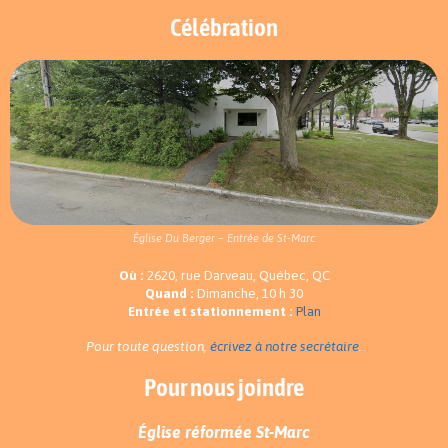
Célébration
Église Du Berger – Entrée de St-Marc
Où :
2620, rue Darveau, Québec, QC
Quand :
Dimanche, 10 h 30
Entrée et stationnement :
Plan
Pour toute question,
écrivez à notre secrétaire
.
Pour nous joindre
Église réformée St-Marc