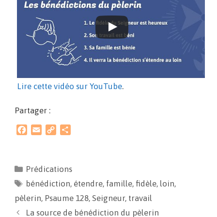
Lire cette vidéo sur YouTube
.
Partager :
F
E
C
P
a
m
o
a
c
a
p
r
e
i
y
t
Prédications
b
l
L
a
bénédiction
o
i
,
g
étendre
,
famille
,
fidèle
,
loin
,
o
n
e
pèlerin
,
Psaume 128
,
Seigneur
,
travail
k
k
r
La source de bénédiction du pèlerin