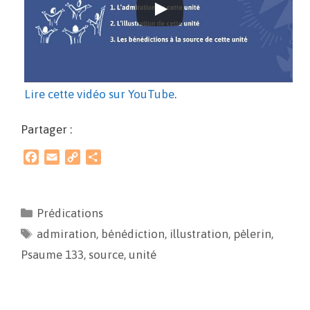
Lire cette vidéo sur YouTube
.
Partager :
F
E
C
P
a
m
o
a
c
a
p
r
e
i
y
t
Prédications
b
l
L
a
admiration
o
i
,
g
bénédiction
,
illustration
,
pèlerin
,
o
n
e
Psaume 133
,
source
,
unité
k
k
r