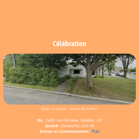
Célébration
Église Du Berger – Entrée de St-Marc
Où :
2620, rue Darveau, Québec, QC
Quand :
Dimanche, 10 h 30
Entrée et stationnement :
Plan