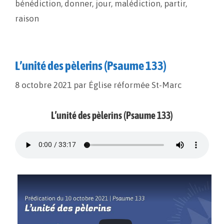
bénédiction
,
donner
,
jour
,
malédiction
,
partir
,
k
k
r
raison
L’unité des pèlerins (Psaume 133)
8 octobre 2021
par
Église réformée St-Marc
L’unité des pèlerins (Psaume 133)