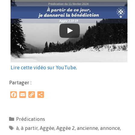
Lire cette vidéo sur YouTube
.
Partager :
F
E
C
P
a
m
o
a
c
a
p
r
e
i
y
t
Prédications
b
l
L
a
à
o
,
à partir
i
,
Aggée
g
,
Aggée 2
,
ancienne
,
annonce
,
o
n
e