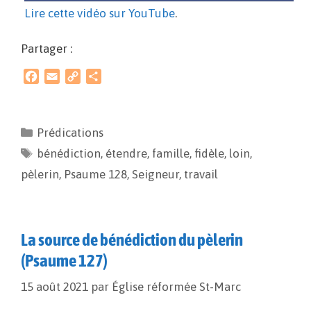
Lire cette vidéo sur YouTube
.
Partager :
F
E
C
P
a
m
o
a
c
a
p
r
e
i
y
t
Prédications
b
l
L
a
bénédiction
o
i
,
g
étendre
,
famille
,
fidèle
,
loin
,
o
n
e
pèlerin
,
Psaume 128
,
Seigneur
,
travail
k
k
r
La source de bénédiction du pèlerin
(Psaume 127)
15 août 2021
par
Église réformée St-Marc