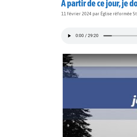
À partir de ce jour, je
11 février 2024
par
Église réformée S