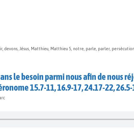
ir
,
devons
,
Jésus
,
Matthieu
,
Matthieu 5
,
notre
,
parle
,
parler
,
persécutio
ans le besoin parmi nous afin de nous ré
éronome 15.7-11, 16.9-17, 24.17-22, 26.5-
arc