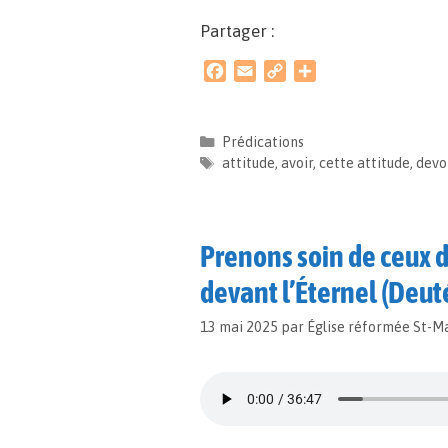
Partager :
F
E
C
P
a
m
o
a
c
a
p
r
e
i
y
t
Prédications
b
l
L
a
attitude
,
avoir
,
cette attitude
,
devo
o
i
g
o
n
e
k
k
r
Prenons soin de ceux d
devant l’Éternel (Deut
13 mai 2025
par
Église réformée St-M