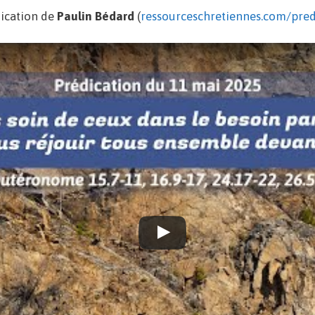
ication de
Paulin Bédard
(
ressourceschretiennes.com/pred