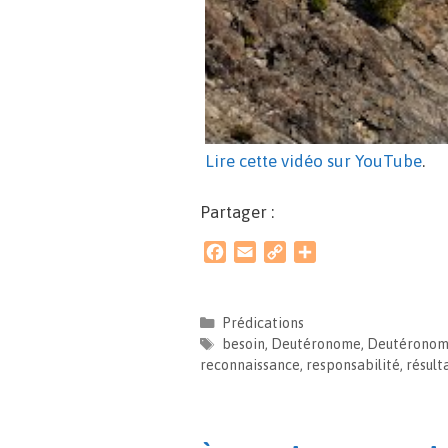
Lire cette vidéo sur YouTube
.
Partager :
F
E
C
P
a
m
o
a
c
a
p
r
e
i
y
t
Prédications
b
l
L
a
besoin
,
Deutéronome
,
Deutéronom
o
i
g
reconnaissance
,
responsabilité
,
résult
o
n
e
k
k
r