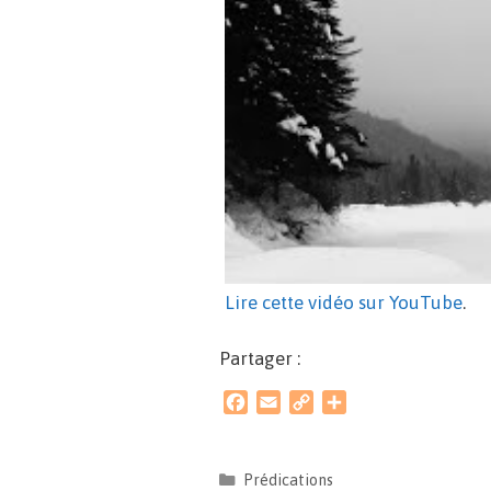
Lire cette vidéo sur YouTube
.
Partager :
F
E
C
P
a
m
o
a
c
a
p
r
e
i
y
t
Prédications