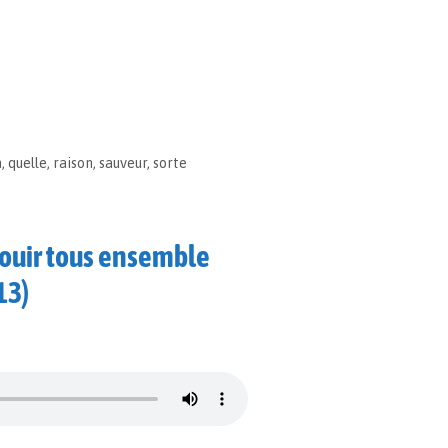
n
,
quelle
,
raison
,
sauveur
,
sorte
jouir tous ensemble
13)