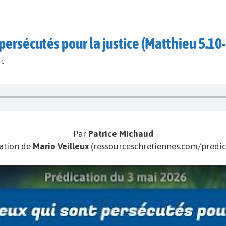
persécutés pour la justice (Matthieu 5.10
rc
Par
Patrice Michaud
ation de
Mario Veilleux
(ressourceschretiennes.com/predic