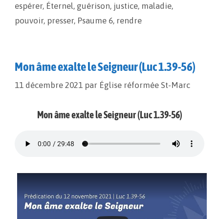
o
n
e
espérer
,
Éternel
,
guérison
,
justice
,
maladie
,
k
k
r
pouvoir
,
presser
,
Psaume 6
,
rendre
Mon âme exalte le Seigneur (Luc 1.39-56)
11 décembre 2021
par
Église réformée St-Marc
Mon âme exalte le Seigneur (Luc 1.39-56)