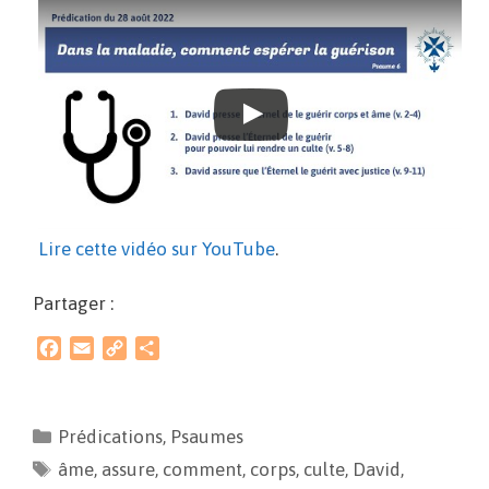
Lire cette vidéo sur YouTube
.
Partager :
F
E
C
P
a
m
o
a
c
a
p
r
e
i
y
t
Prédications
,
Psaumes
b
l
L
a
âme
o
,
assure
i
,
g
comment
,
corps
,
culte
,
David
,