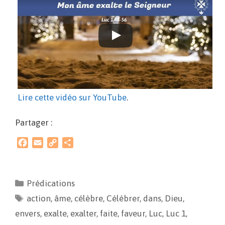
Lire cette vidéo sur YouTube
.
Partager :
F
E
C
P
a
m
o
a
c
a
p
r
e
i
y
t
Prédications
b
l
L
a
action
o
,
âme
i
,
g
célèbre
,
Célébrer
,
dans
,
Dieu
,
o
n
e
envers
,
exalte
,
exalter
,
faite
,
faveur
,
Luc
,
Luc 1
,
k
k
r