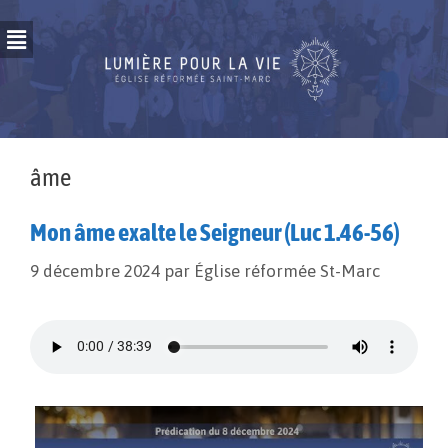
âme
Mon âme exalte le Seigneur (Luc 1.46-56)
9 décembre 2024
par
Église réformée St-Marc