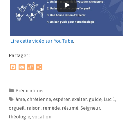
Lire cette vidéo sur YouTube
.
Partager :
F
E
C
P
a
m
o
a
c
a
p
r
e
i
y
t
Prédications
b
l
L
a
âme
o
,
chrétienne
i
g
,
espérer
,
exalter
,
guide
,
Luc 1
,
o
n
e
orgueil
,
raison
,
remède
,
résumé
,
Seigneur
,
k
k
r
théologie
,
vocation