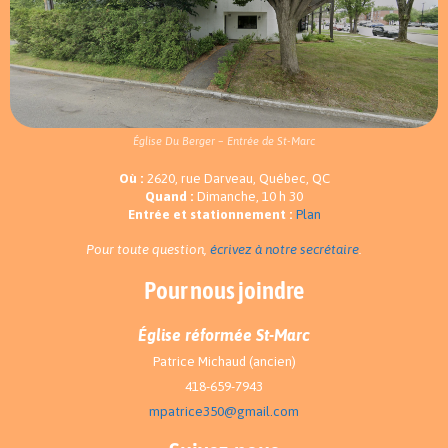
Église Du Berger – Entrée de St-Marc
Où :
2620, rue Darveau, Québec, QC
Quand :
Dimanche, 10 h 30
Entrée et stationnement :
Plan
Pour toute question,
écrivez à notre secrétaire
.
Pour nous joindre
Église réformée St-Marc
Patrice Michaud (ancien)
418-659-7943
mpatrice350@gmail.com