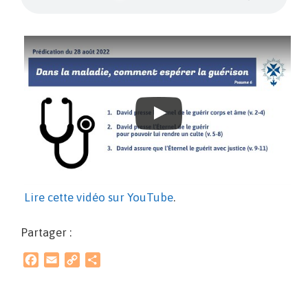
Lire cette vidéo sur YouTube
.
Partager :
F
E
C
P
a
m
o
a
c
a
p
r
e
i
y
t