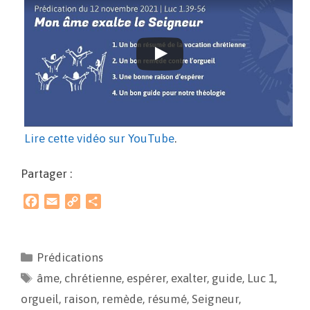
Lire cette vidéo sur YouTube
.
Partager :
F
E
C
P
a
m
o
a
c
a
p
r
e
i
y
t
Prédications
b
l
L
a
âme
o
,
chrétienne
i
g
,
espérer
,
exalter
,
guide
,
Luc 1
,
o
n
e
orgueil
,
raison
,
remède
,
résumé
,
Seigneur
,
k
k
r