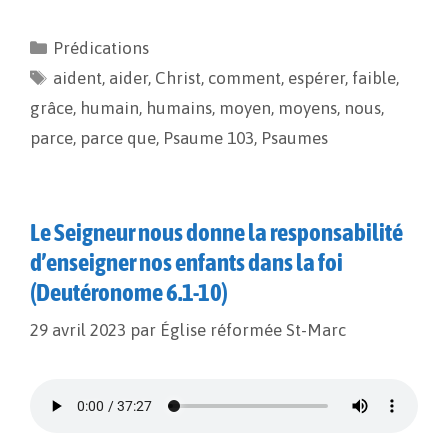
c
a
p
r
e
i
y
t
Prédications
b
l
L
a
aident
o
,
aider
i
g
,
Christ
,
comment
,
espérer
,
faible
,
o
n
e
grâce
,
humain
,
humains
,
moyen
,
moyens
,
nous
,
k
k
r
parce
,
parce que
,
Psaume 103
,
Psaumes
Le Seigneur nous donne la responsabilité
d’enseigner nos enfants dans la foi
(Deutéronome 6.1-10)
29 avril 2023
par
Église réformée St-Marc