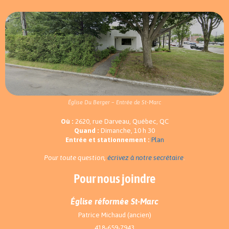
Église Du Berger – Entrée de St-Marc
Où :
2620, rue Darveau, Québec, QC
Quand :
Dimanche, 10 h 30
Entrée et stationnement :
Plan
Pour toute question,
écrivez à notre secrétaire
.
Pour nous joindre
Église réformée St-Marc
Patrice Michaud (ancien)
418-659-7943