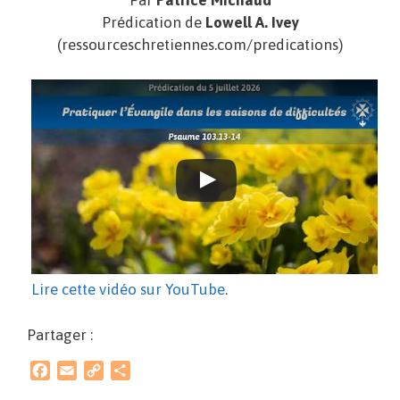
Par
Patrice Michaud
Prédication de
Lowell A. Ivey
(ressourceschretiennes.com/predications)
Lire cette vidéo sur YouTube
.
Partager :
F
E
C
P
a
m
o
a