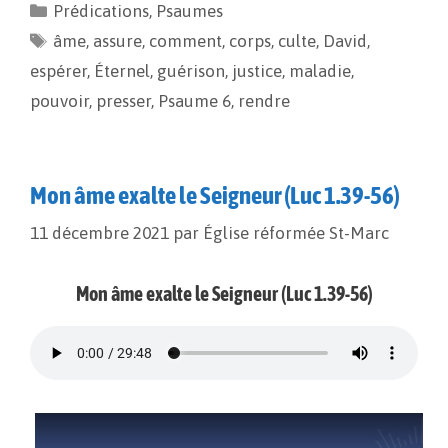
Prédications
,
Psaumes
b
l
L
a
âme
o
,
assure
i
,
g
comment
,
corps
,
culte
,
David
,
o
n
e
espérer
,
Éternel
,
guérison
,
justice
,
maladie
,
k
k
r
pouvoir
,
presser
,
Psaume 6
,
rendre
Mon âme exalte le Seigneur (Luc 1.39-56)
11 décembre 2021
par
Église réformée St-Marc
Mon âme exalte le Seigneur (Luc 1.39-56)