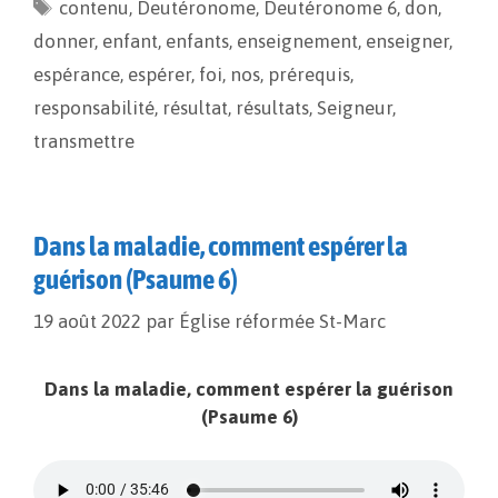
contenu
o
i
,
Deutéronome
g
,
Deutéronome 6
,
don
,
o
n
e
donner
,
enfant
,
enfants
,
enseignement
,
enseigner
,
k
k
r
espérance
,
espérer
,
foi
,
nos
,
prérequis
,
responsabilité
,
résultat
,
résultats
,
Seigneur
,
transmettre
Dans la maladie, comment espérer la
guérison (Psaume 6)
19 août 2022
par
Église réformée St-Marc
Dans la maladie, comment espérer la guérison
(Psaume 6)