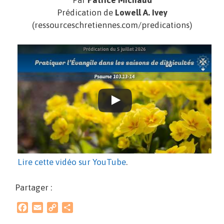
Par
Patrice Michaud
Prédication de
Lowell A. Ivey
(ressourceschretiennes.com/predications)
Lire cette vidéo sur YouTube
.
Partager :
F
E
C
P
a
m
o
a