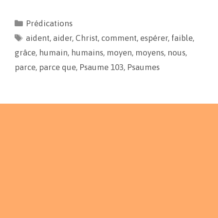
c
a
p
r
e
i
y
t
Prédications
b
l
L
a
aident
o
,
aider
i
g
,
Christ
,
comment
,
espérer
,
faible
,
o
n
e
grâce
,
humain
,
humains
,
moyen
,
moyens
,
nous
,
k
k
r
parce
,
parce que
,
Psaume 103
,
Psaumes