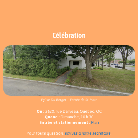
Célébration
Église Du Berger – Entrée de St-Marc
Où :
2620, rue Darveau, Québec, QC
Quand :
Dimanche, 10 h 30
Entrée et stationnement :
Plan
Pour toute question,
écrivez à notre secrétaire
.