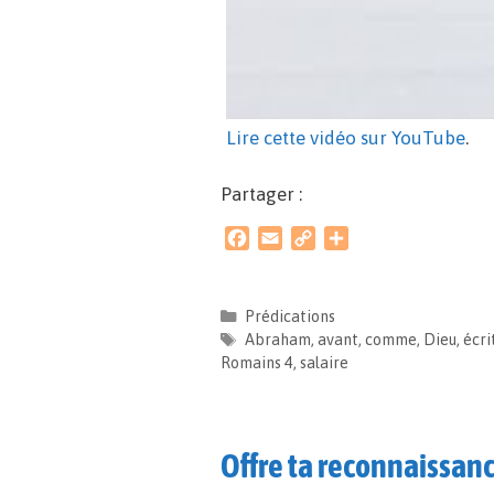
Lire cette vidéo sur YouTube
.
Partager :
F
E
C
P
a
m
o
a
c
a
p
r
e
i
y
t
Prédications
b
l
L
a
Abraham
,
avant
,
comme
,
Dieu
,
écri
o
i
g
Romains 4
,
salaire
o
n
e
k
k
r
Offre ta reconnaissan