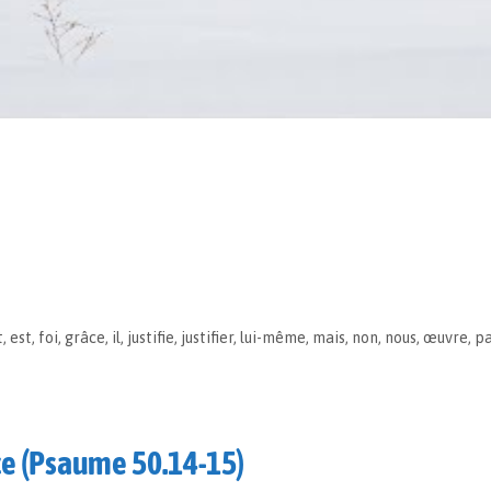
t
,
est
,
foi
,
grâce
,
il
,
justifie
,
justifier
,
lui-même
,
mais
,
non
,
nous
,
œuvre
,
pa
ce (Psaume 50.14-15)