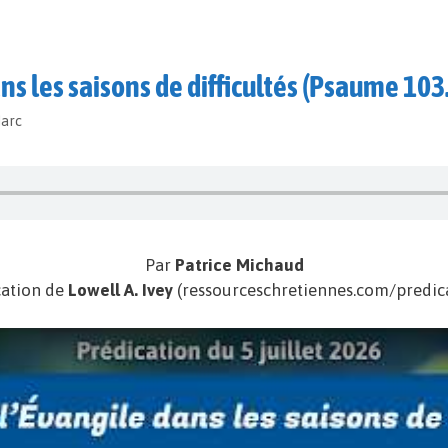
ans les saisons de difficultés (Psaume 103
Marc
Par
Patrice Michaud
cation de
Lowell A. Ivey
(ressourceschretiennes.com/predica