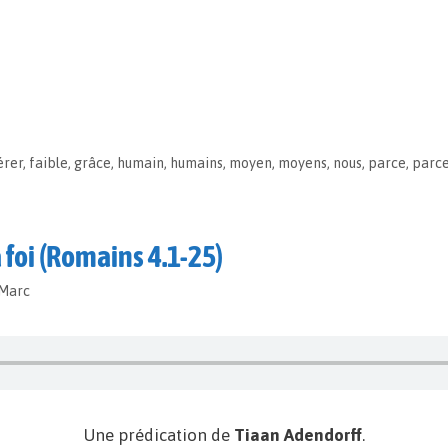
érer
,
faible
,
grâce
,
humain
,
humains
,
moyen
,
moyens
,
nous
,
parce
,
parce
 foi (Romains 4.1-25)
-Marc
Une prédication de
Tiaan Adendorff
.