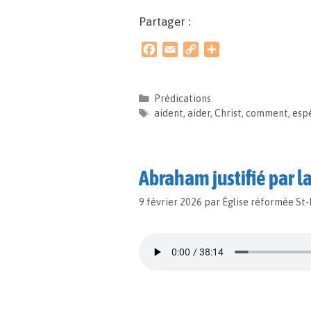
Partager :
F
E
C
P
a
m
o
a
c
a
p
r
e
i
y
t
Prédications
b
l
L
a
aident
,
aider
,
Christ
,
comment
,
esp
o
i
g
o
n
e
k
k
r
Abraham justifié par la
9 février 2026
par
Église réformée St