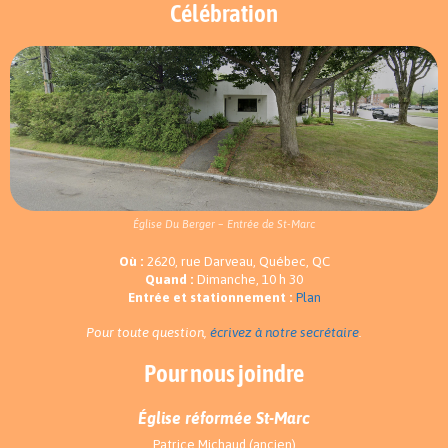
Célébration
Église Du Berger – Entrée de St-Marc
Où :
2620, rue Darveau, Québec, QC
Quand :
Dimanche, 10 h 30
Entrée et stationnement :
Plan
Pour toute question,
écrivez à notre secrétaire
.
Pour nous joindre
Église réformée St-Marc
Patrice Michaud (ancien)