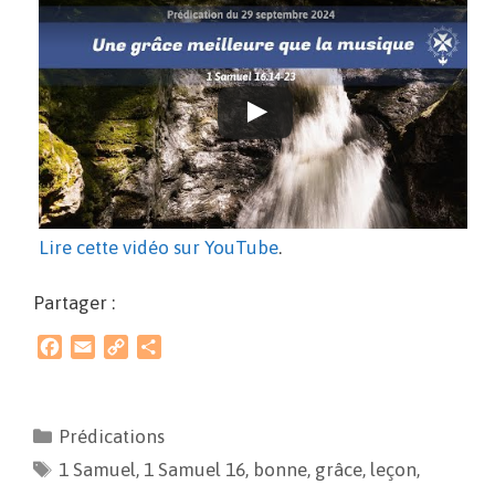
Lire cette vidéo sur YouTube
.
Partager :
F
E
C
P
a
m
o
a
c
a
p
r
e
i
y
t
Prédications
b
l
L
a
1 Samuel
o
i
,
1 Samuel 16
g
,
bonne
,
grâce
,
leçon
,
o
n
e