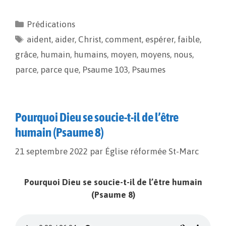
c
a
p
r
e
i
y
t
Prédications
b
l
L
a
aident
o
,
aider
i
g
,
Christ
,
comment
,
espérer
,
faible
,
o
n
e
grâce
,
humain
,
humains
,
moyen
,
moyens
,
nous
,
k
k
r
parce
,
parce que
,
Psaume 103
,
Psaumes
Pourquoi Dieu se soucie-t-il de l’être
humain (Psaume 8)
21 septembre 2022
par
Église réformée St-Marc
Pourquoi Dieu se soucie-t-il de l’être humain
(Psaume 8)