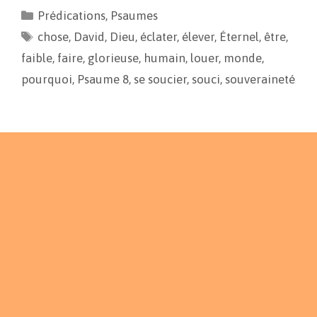
e
i
y
t
Prédications
,
Psaumes
b
l
L
a
chose
o
,
David
i
g
,
Dieu
,
éclater
,
élever
,
Éternel
,
être
,
o
n
e
faible
,
faire
,
glorieuse
,
humain
,
louer
,
monde
,
k
k
r
pourquoi
,
Psaume 8
,
se soucier
,
souci
,
souveraineté