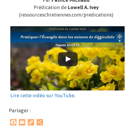
Par
Patrice Michaud
Prédication de
Lowell A. Ivey
(ressourceschretiennes.com/predications)
Lire cette vidéo sur YouTube
.
Partager :
F
E
C
P
a
m
o
a