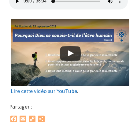
Lire cette vidéo sur YouTube
.
Partager :
F
E
C
P
a
m
o
a
c
a
p
r