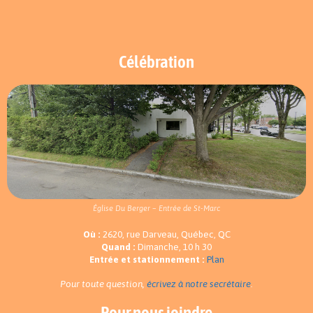
Célébration
Église Du Berger – Entrée de St-Marc
Où :
2620, rue Darveau, Québec, QC
Quand :
Dimanche, 10 h 30
Entrée et stationnement :
Plan
Pour toute question,
écrivez à notre secrétaire
.
Pour nous joindre