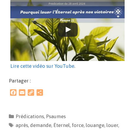
Lire cette vidéo sur YouTube
.
Partager :
F
E
C
P
a
m
o
a
c
a
p
r
e
i
y
t
Prédications
,
Psaumes
b
l
L
a
après
o
,
demande
i
g
,
Éternel
,
force
,
louange
,
louer
,
o
n
e