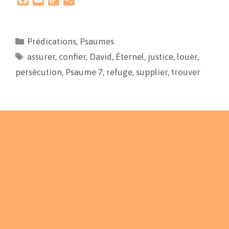
F
E
C
P
a
m
o
a
c
a
p
r
e
i
y
t
Prédications
,
Psaumes
b
l
L
a
assurer
o
,
confier
i
g
,
David
,
Éternel
,
justice
,
louer
,
o
n
e
persécution
,
Psaume 7
,
refuge
,
supplier
,
trouver
k
k
r