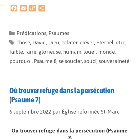
F
E
C
P
a
m
o
a
c
a
p
r
e
i
y
t
Prédications
,
Psaumes
b
l
L
a
chose
o
,
David
i
g
,
Dieu
,
éclater
,
élever
,
Éternel
,
être
,
o
n
e
faible
,
faire
,
glorieuse
,
humain
,
louer
,
monde
,
k
k
r
pourquoi
,
Psaume 8
,
se soucier
,
souci
,
souveraineté
Où trouver refuge dans la persécution
(Psaume 7)
6 septembre 2022
par
Église réformée St-Marc
Où trouver refuge dans la persécution (Psaume
7)