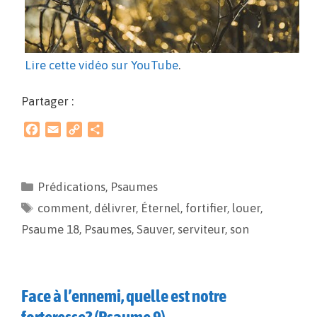
Lire cette vidéo sur YouTube
.
Partager :
F
E
C
P
a
m
o
a
c
a
p
r
e
i
y
t
Prédications
,
Psaumes
b
l
L
a
comment
o
i
,
délivrer
g
,
Éternel
,
fortifier
,
louer
,
o
n
e
Psaume 18
,
Psaumes
,
Sauver
,
serviteur
,
son
k
k
r
Face à l’ennemi, quelle est notre