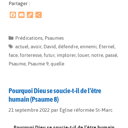
Partager :
F
E
C
P
a
m
o
a
c
a
p
r
e
i
y
t
Prédications
,
Psaumes
b
l
L
a
actuel
o
,
avoir
i
,
g
David
,
défendre
,
ennemi
,
Éternel
,
o
n
e
face
,
forteresse
,
futur
,
implorer
,
louer
,
notre
,
passé
,
k
k
r
Psaume
,
Psaume 9
,
quelle
Pourquoi Dieu se soucie-t-il de l’être
humain (Psaume 8)
21 septembre 2022
par
Église réformée St-Marc
Pourquoi Dieu se soucie-t-il de l’être humain