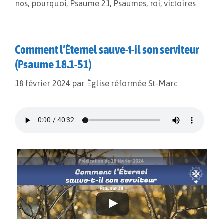
nos
,
pourquoi
,
Psaume 21
,
Psaumes
,
roi
,
victoires
k
k
r
Comment l’Éternel sauve-t-il son serviteur
(Psaume 18.1-51)
18 février 2024
par
Église réformée St-Marc