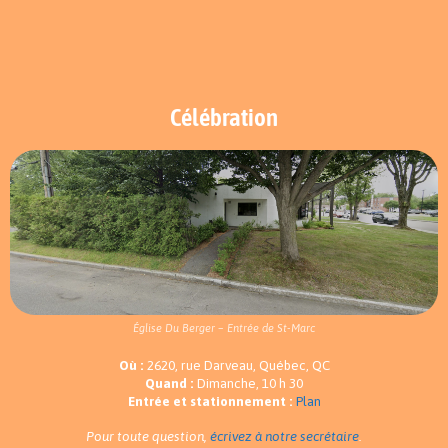
Célébration
Église Du Berger – Entrée de St-Marc
Où :
2620, rue Darveau, Québec, QC
Quand :
Dimanche, 10 h 30
Entrée et stationnement :
Plan
Pour toute question,
écrivez à notre secrétaire
.