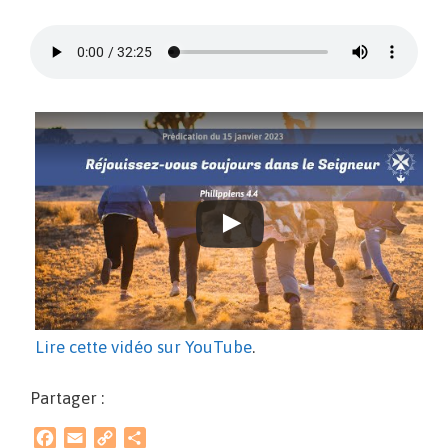
Lire cette vidéo sur YouTube
.
Partager :
F
E
C
P