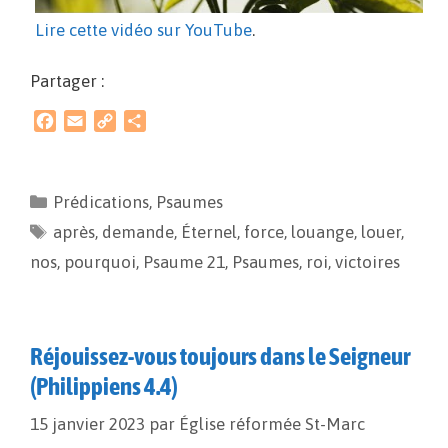
Lire cette vidéo sur YouTube
.
Partager :
F
E
C
P
a
m
o
a
c
a
p
r
e
i
y
t
Prédications
,
Psaumes
b
l
L
a
après
o
,
demande
i
g
,
Éternel
,
force
,
louange
,
louer
,
o
n
e
nos
,
pourquoi
,
Psaume 21
,
Psaumes
,
roi
,
victoires
k
k
r
Réjouissez-vous toujours dans le Seigneur
(Philippiens 4.4)
15 janvier 2023
par
Église réformée St-Marc