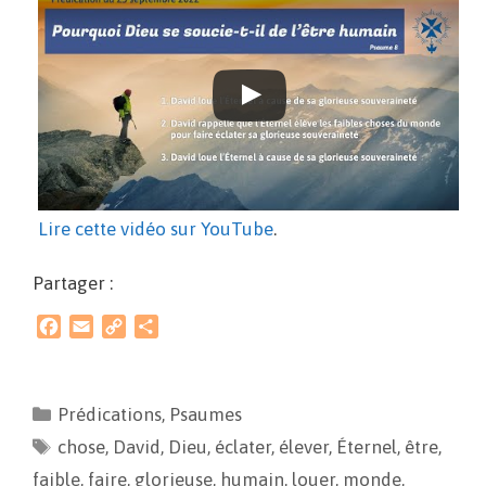
Lire cette vidéo sur YouTube
.
Partager :
F
E
C
P
a
m
o
a
c
a
p
r
e
i
y
t
Prédications
,
Psaumes
b
l
L
a
chose
o
,
David
i
g
,
Dieu
,
éclater
,
élever
,
Éternel
,
être
,
o
n
e
faible
,
faire
,
glorieuse
,
humain
,
louer
,
monde
,