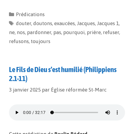
c
a
p
r
e
i
y
t
Prédications
b
l
L
a
douter
o
,
doutons
i
g
,
exaucées
,
Jacques
,
Jacques 1
,
o
n
e
ne
,
nos
,
pardonner
,
pas
,
pourquoi
,
prière
,
refuser
,
k
k
r
refusons
,
toujours
Le Fils de Dieu s’est humilié (Philippiens
2.1-11)
3 janvier 2025
par
Église réformée St-Marc
Cette prédiction de
Paulin Bédard