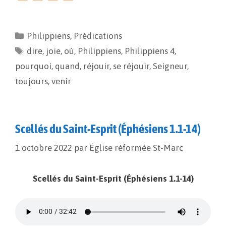
a
m
o
a
c
a
p
r
e
i
y
t
Philippiens
,
Prédications
b
l
L
a
dire
o
,
joie
i
,
où
g
,
Philippiens
,
Philippiens 4
,
o
n
e
pourquoi
,
quand
,
réjouir
,
se réjouir
,
Seigneur
,
k
k
r
toujours
,
venir
Scellés du Saint-Esprit (Éphésiens 1.1-14)
1 octobre 2022
par
Église réformée St-Marc
Scellés du Saint-Esprit (Éphésiens 1.1-14)