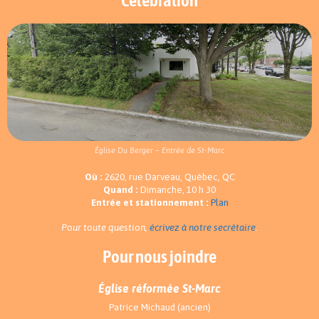
Célébration
Église Du Berger – Entrée de St-Marc
Où :
2620, rue Darveau, Québec, QC
Quand :
Dimanche, 10 h 30
Entrée et stationnement :
Plan
Pour toute question,
écrivez à notre secrétaire
.
Pour nous joindre
Église réformée St-Marc
Patrice Michaud (ancien)