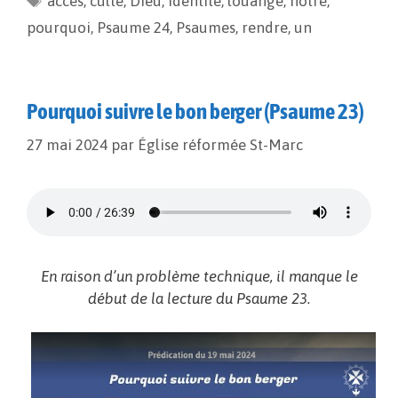
accès
,
culte
,
Dieu
,
identité
,
louange
,
notre
,
o
n
e
pourquoi
,
Psaume 24
,
Psaumes
,
rendre
,
un
k
k
r
Pourquoi suivre le bon berger (Psaume 23)
27 mai 2024
par
Église réformée St-Marc
En raison d’un problème technique, il manque le
début de la lecture du Psaume 23.