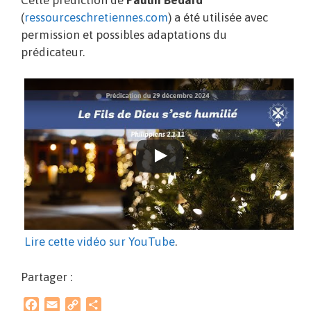
(
ressourceschretiennes.com
) a été utilisée avec
permission et possibles adaptations du
prédicateur.
Lire cette vidéo sur YouTube
.
Partager :
F
E
C
P