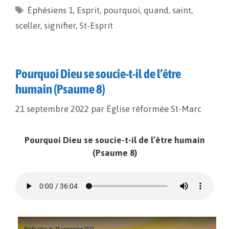
Éphésiens 1
o
i
,
g
Esprit
,
pourquoi
,
quand
,
saint
,
o
n
e
sceller
,
signifier
,
St-Esprit
k
k
r
Pourquoi Dieu se soucie-t-il de l’être
humain (Psaume 8)
21 septembre 2022
par
Église réformée St-Marc
Pourquoi Dieu se soucie-t-il de l’être humain
(Psaume 8)