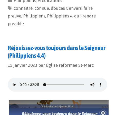
Philippiens
,
Prédications
b
l
L
a
connaître
o
i
,
connue
g
,
douceur
,
envers
,
faire
o
n
e
preuve
,
Philippiens
,
Philippiens 4
,
qui
,
rendre
k
k
r
possible
Réjouissez-vous toujours dans le Seigneur
(Philippiens 4.4)
15 janvier 2023
par
Église réformée St-Marc