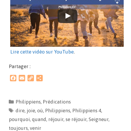
Lire cette vidéo sur YouTube
.
Partager :
F
E
C
P
a
m
o
a
c
a
p
r
e
i
y
t
Philippiens
,
Prédications
b
l
L
a
dire
o
,
joie
i
,
où
g
,
Philippiens
,
Philippiens 4
,
o
n
e
pourquoi
,
quand
,
réjouir
,
se réjouir
,
Seigneur
,
k
k
r
toujours
,
venir