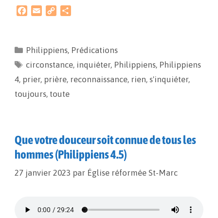
F
E
C
P
a
m
o
a
c
a
p
r
e
i
y
t
Philippiens
,
Prédications
b
l
L
a
circonstance
o
i
g
,
inquiéter
,
Philippiens
,
Philippiens
o
n
e
4
,
prier
,
prière
,
reconnaissance
,
rien
,
s'inquiéter
,
k
k
r
toujours
,
toute
Que votre douceur soit connue de tous les
hommes (Philippiens 4.5)
27 janvier 2023
par
Église réformée St-Marc