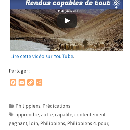
Lire cette vidéo sur YouTube
.
Partager :
F
E
C
P
a
m
o
a
c
a
p
r
e
i
y
t
Philippiens
,
Prédications
b
l
L
a
apprendre
o
i
,
autre
g
,
capable
,
contentement
,
o
n
e
gagnant
,
loin
,
Philippiens
,
Philippiens 4
,
pour
,
k
k
r