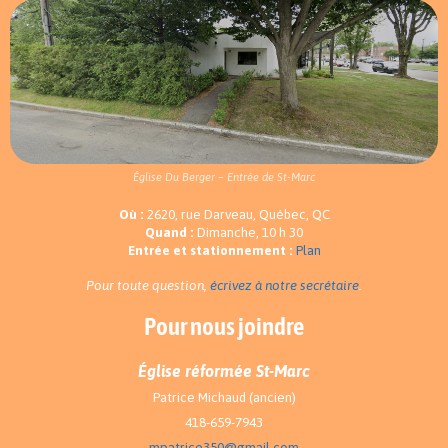
Église Du Berger – Entrée de St-Marc
Où :
2620, rue Darveau, Québec, QC
Quand :
Dimanche, 10 h 30
Entrée et stationnement :
Plan
Pour toute question,
écrivez à notre secrétaire
.
Pour nous joindre
Église réformée St-Marc
Patrice Michaud (ancien)
418-659-7943
mpatrice350@gmail.com