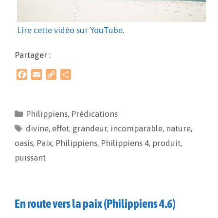
Lire cette vidéo sur YouTube
.
Partager :
F
E
C
P
a
m
o
a
c
a
p
r
e
i
y
t
Philippiens
,
Prédications
b
l
L
a
divine
o
,
effet
i
,
g
grandeur
,
incomparable
,
nature
,
o
n
e
oasis
,
Paix
,
Philippiens
,
Philippiens 4
,
produit
,
k
k
r
puissant
En route vers la paix (Philippiens 4.6)