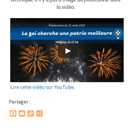
la vidéo.
Lire cette vidéo sur YouTube
.
Partager :
F
E
C
P
a
m
o
a
c
a
p
r