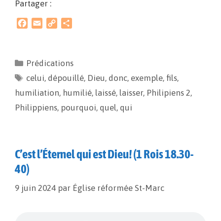
Partager :
F
E
C
P
a
m
o
a
c
a
p
r
e
i
y
t
Prédications
b
l
L
a
celui
o
,
dépouillé
i
g
,
Dieu
,
donc
,
exemple
,
fils
,
o
n
e
humiliation
,
humilié
,
laissé
,
laisser
,
Philipiens 2
,
k
k
r
Philippiens
,
pourquoi
,
quel
,
qui
C’est l’Éternel qui est Dieu! (1 Rois 18.30-
40)
9 juin 2024
par
Église réformée St-Marc