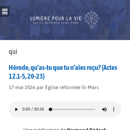
qui
Hérode, qu’as-tu que tu n’aies reçu? (Actes
12.1-5, 20-23)
17 mai 2026
par
Église réformée St-Marc