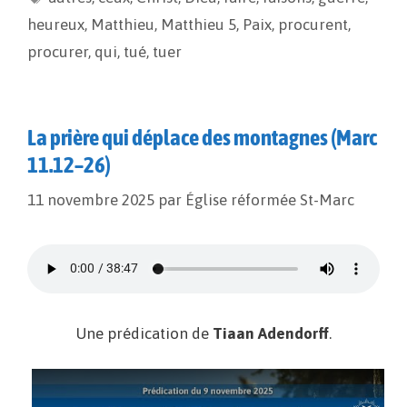
o
n
e
heureux
,
Matthieu
,
Matthieu 5
,
Paix
,
procurent
,
k
k
r
procurer
,
qui
,
tué
,
tuer
La prière qui déplace des montagnes (Marc
11.12–26)
11 novembre 2025
par
Église réformée St-Marc
Une prédication de
Tiaan Adendorff
.