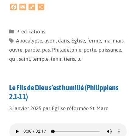
F
E
C
P
a
m
o
a
c
a
p
r
e
i
y
t
Prédications
b
l
L
a
Apocalypse
o
i
,
g
avoir
,
dans
,
Église
,
fermé
,
ma
,
mais
,
o
n
e
ouvre
,
parole
,
pas
,
Philadelphie
,
porte
,
puissance
,
k
k
r
qui
,
saint
,
temple
,
tenir
,
tiens
,
tu
Le Fils de Dieu s’est humilié (Philippiens
2.1-11)
3 janvier 2025
par
Église réformée St-Marc