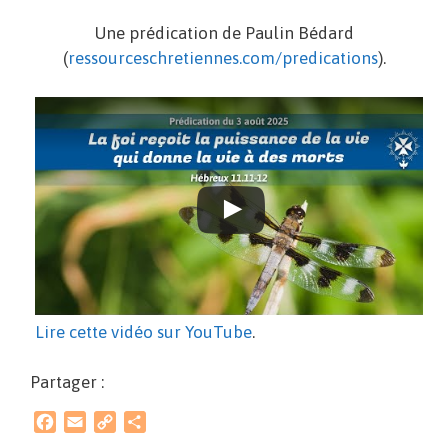
Une prédication de Paulin Bédard
(
ressourceschretiennes.com/predications
).
Lire cette vidéo sur YouTube
.
Partager :
F
E
C
P
a
m
o
a