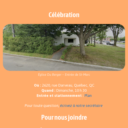
Célébration
Église Du Berger – Entrée de St-Marc
Où :
2620, rue Darveau, Québec, QC
Quand :
Dimanche, 10 h 30
Entrée et stationnement :
Plan
Pour toute question,
écrivez à notre secrétaire
.
Pour nous joindre