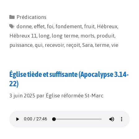
c
a
p
r
e
i
y
t
Prédications
b
l
L
a
donne
o
,
effet
i
,
g
foi
,
fondement
,
fruit
,
Hébreux
,
o
n
e
Hébreux 11
,
long
,
long terme
,
morts
,
produit
,
k
k
r
puissance
,
qui
,
recevoir
,
reçoit
,
Sara
,
terme
,
vie
Église tiède et suffisante (Apocalypse 3.14-
22)
3 juin 2025
par
Église réformée St-Marc