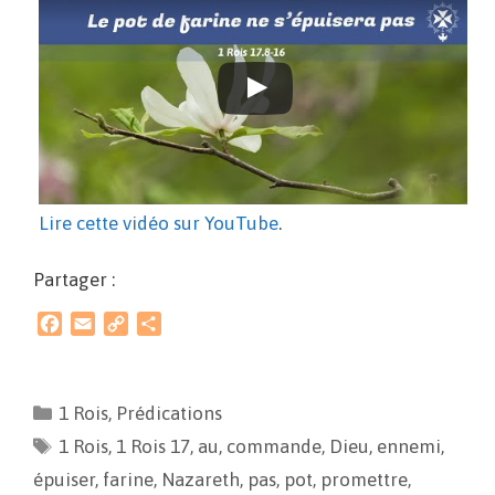
Lire cette vidéo sur YouTube
.
Partager :
F
E
C
P
a
m
o
a
c
a
p
r
e
i
y
t
1 Rois
,
Prédications
b
l
L
a
1 Rois
o
,
1 Rois 17
i
g
,
au
,
commande
,
Dieu
,
ennemi
,
o
n
e
épuiser
,
farine
,
Nazareth
,
pas
,
pot
,
promettre
,
k
k
r