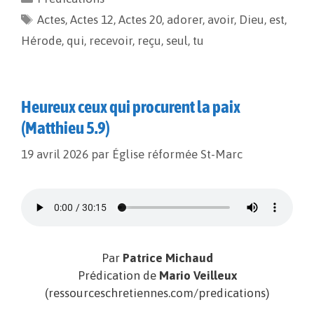
b
l
L
a
Actes
o
,
Actes 12
i
g
,
Actes 20
,
adorer
,
avoir
,
Dieu
,
est
,
o
n
e
Hérode
,
qui
,
recevoir
,
reçu
,
seul
,
tu
k
k
r
Heureux ceux qui procurent la paix
(Matthieu 5.9)
19 avril 2026
par
Église réformée St-Marc
Par
Patrice Michaud
Prédication de
Mario Veilleux
(ressourceschretiennes.com/predications)