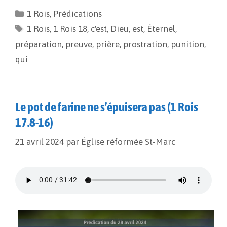
e
i
y
t
1 Rois
,
Prédications
b
l
L
a
1 Rois
o
,
1 Rois 18
i
g
,
c'est
,
Dieu
,
est
,
Éternel
,
o
n
e
préparation
,
preuve
,
prière
,
prostration
,
punition
,
k
k
r
qui
Le pot de farine ne s’épuisera pas (1 Rois
17.8-16)
21 avril 2024
par
Église réformée St-Marc