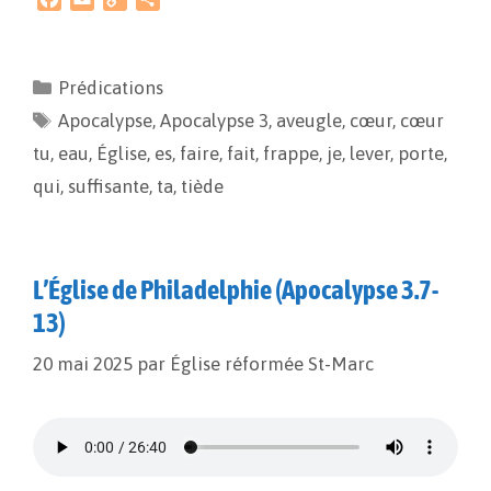
a
m
o
a
c
a
p
r
e
i
y
t
Prédications
b
l
L
a
Apocalypse
o
i
,
g
Apocalypse 3
,
aveugle
,
cœur
,
cœur
o
n
e
tu
,
eau
,
Église
,
es
,
faire
,
fait
,
frappe
,
je
,
lever
,
porte
,
k
k
r
qui
,
suffisante
,
ta
,
tiède
L’Église de Philadelphie (Apocalypse 3.7-
13)
20 mai 2025
par
Église réformée St-Marc