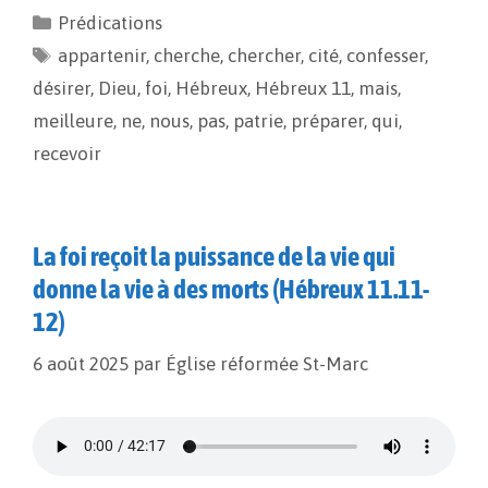
e
i
y
t
Prédications
b
l
L
a
appartenir
o
i
,
cherche
g
,
chercher
,
cité
,
confesser
,
o
n
e
désirer
,
Dieu
,
foi
,
Hébreux
,
Hébreux 11
,
mais
,
k
k
r
meilleure
,
ne
,
nous
,
pas
,
patrie
,
préparer
,
qui
,
recevoir
La foi reçoit la puissance de la vie qui
donne la vie à des morts (Hébreux 11.11-
12)
6 août 2025
par
Église réformée St-Marc