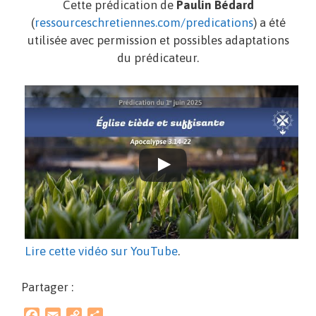
Cette prédication de
Paulin Bédard
(
ressourceschretiennes.com/predications
) a été
utilisée avec permission et possibles adaptations
du prédicateur.
Lire cette vidéo sur YouTube
.
Partager :
F
E
C
P