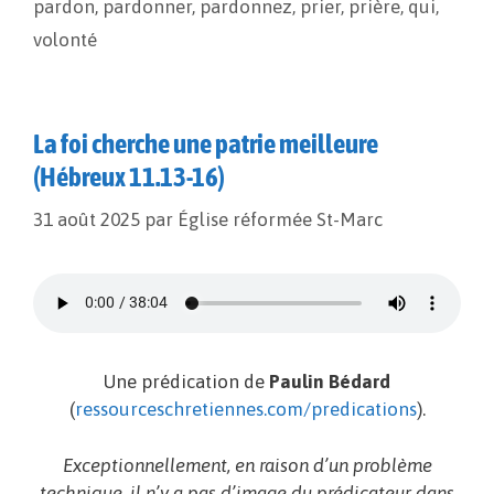
pardon
,
pardonner
,
pardonnez
,
prier
,
prière
,
qui
,
volonté
La foi cherche une patrie meilleure
(Hébreux 11.13-16)
31 août 2025
par
Église réformée St-Marc
Une prédication de
Paulin Bédard
(
ressourceschretiennes.com/predications
).
Exceptionnellement, en raison d’un problème
technique, il n’y a pas d’image du prédicateur dans