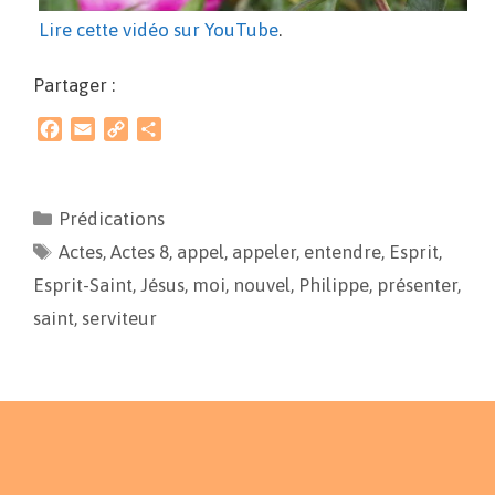
Lire cette vidéo sur YouTube
.
Partager :
F
E
C
P
a
m
o
a
c
a
p
r
e
i
y
t
Prédications
b
l
L
a
Actes
o
,
Actes 8
i
g
,
appel
,
appeler
,
entendre
,
Esprit
,
o
n
e
Esprit-Saint
,
Jésus
,
moi
,
nouvel
,
Philippe
,
présenter
,
k
k
r
saint
,
serviteur