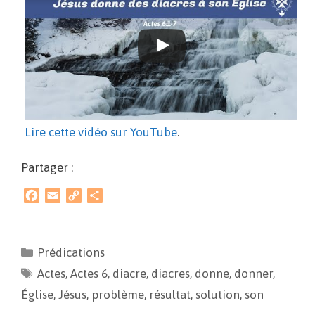
Lire cette vidéo sur YouTube
.
Partager :
F
E
C
P
a
m
o
a
c
a
p
r
e
i
y
t
Prédications
b
l
L
a
Actes
o
,
Actes 6
i
g
,
diacre
,
diacres
,
donne
,
donner
,
o
n
e
Église
,
Jésus
,
problème
,
résultat
,
solution
,
son
k
k
r