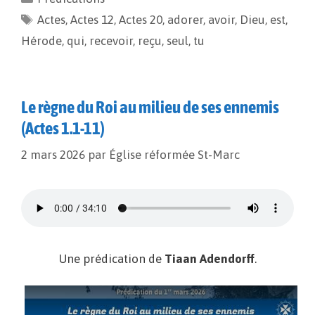
b
l
L
a
Actes
o
,
Actes 12
i
g
,
Actes 20
,
adorer
,
avoir
,
Dieu
,
est
,
o
n
e
Hérode
,
qui
,
recevoir
,
reçu
,
seul
,
tu
k
k
r
Le règne du Roi au milieu de ses ennemis
(Actes 1.1-11)
2 mars 2026
par
Église réformée St-Marc
Une prédication de
Tiaan Adendorff
.