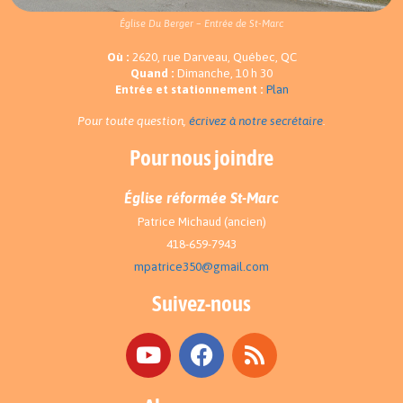
Église Du Berger – Entrée de St-Marc
Où :
2620, rue Darveau, Québec, QC
Quand :
Dimanche, 10 h 30
Entrée et stationnement :
Plan
Pour toute question,
écrivez à notre secrétaire
.
Pour nous joindre
Église réformée St-Marc
Patrice Michaud (ancien)
418-659-7943
mpatrice350@gmail.com
Suivez-nous