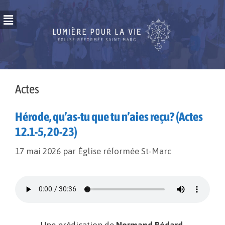
Actes
Hérode, qu’as-tu que tu n’aies reçu? (Actes
12.1-5, 20-23)
17 mai 2026
par
Église réformée St-Marc