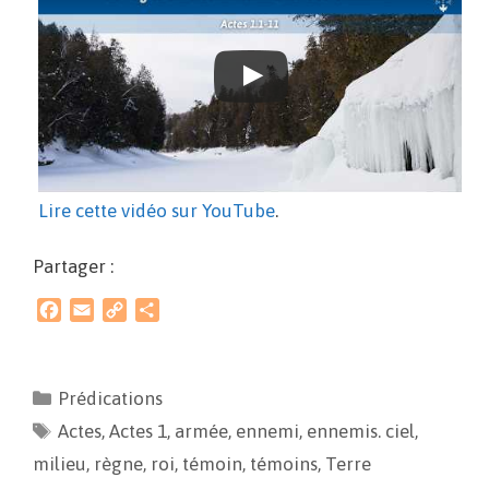
Lire cette vidéo sur YouTube
.
Partager :
F
E
C
P
a
m
o
a
c
a
p
r
e
i
y
t
Prédications
b
l
L
a
Actes
o
,
Actes 1
i
g
,
armée
,
ennemi
,
ennemis. ciel
,
o
n
e
milieu
,
règne
,
roi
,
témoin
,
témoins
,
Terre
k
k
r