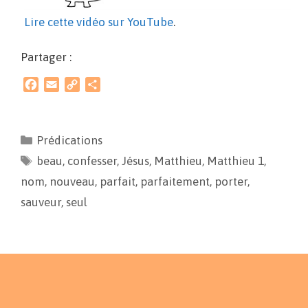
Lire cette vidéo sur YouTube
.
Partager :
F
E
C
P
a
m
o
a
c
a
p
r
e
i
y
t
Prédications
b
l
L
a
beau
o
,
confesser
i
g
,
Jésus
,
Matthieu
,
Matthieu 1
,
o
n
e
nom
,
nouveau
,
parfait
,
parfaitement
,
porter
,
k
k
r
sauveur
,
seul