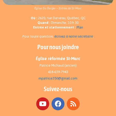
Église Du Berger – Entrée de St-Marc
Où :
2620, rue Darveau, Québec, QC
Quand :
Dimanche, 10 h 30
Entrée et stationnement :
Plan
Pour toute question,
écrivez à notre secrétaire
.
Pour nous joindre
Église réformée St-Marc
Patrice Michaud (ancien)
418-659-7943
mpatrice350@gmail.com
Suivez-nous