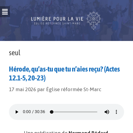
seul
Hérode, qu’as-tu que tu n’aies reçu? (Actes
12.1-5, 20-23)
17 mai 2026
par
Église réformée St-Marc