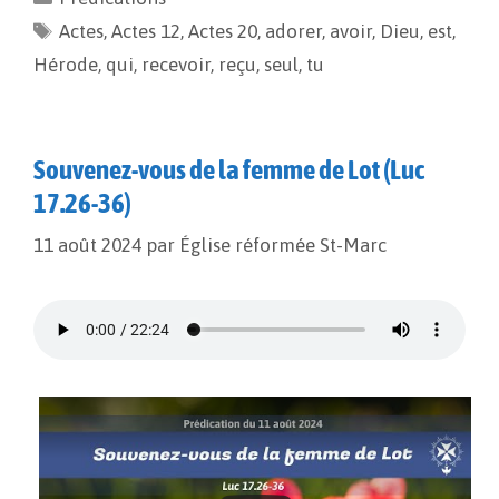
b
l
L
a
Actes
o
,
Actes 12
i
g
,
Actes 20
,
adorer
,
avoir
,
Dieu
,
est
,
o
n
e
Hérode
,
qui
,
recevoir
,
reçu
,
seul
,
tu
k
k
r
Souvenez-vous de la femme de Lot (Luc
17.26-36)
11 août 2024
par
Église réformée St-Marc