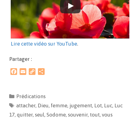
Lire cette vidéo sur YouTube
.
Partager :
F
E
C
P
a
m
o
a
c
a
p
r
e
i
y
t
Prédications
b
l
L
a
attacher
o
i
,
Dieu
g
,
femme
,
jugement
,
Lot
,
Luc
,
Luc
o
n
e
17
,
quitter
,
seul
,
Sodome
,
souvenir
,
tout
,
vous
k
k
r