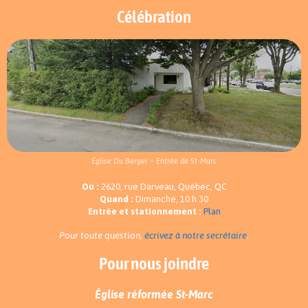
Célébration
Église Du Berger – Entrée de St-Marc
Où :
2620, rue Darveau, Québec, QC
Quand :
Dimanche, 10 h 30
Entrée et stationnement :
Plan
Pour toute question,
écrivez à notre secrétaire
.
Pour nous joindre
Église réformée St-Marc