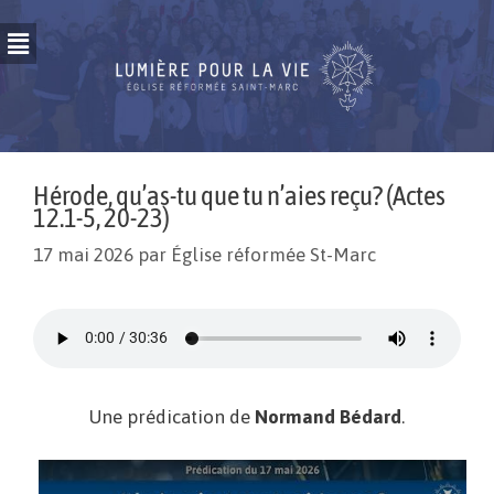
Hérode, qu’as-tu que tu n’aies reçu? (Actes
12.1-5, 20-23)
17 mai 2026
par
Église réformée St-Marc
Une prédication de
Normand Bédard
.