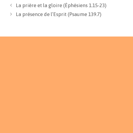
k
k
r
La prière et la gloire (Éphésiens 1.15-23)
La présence de l’Esprit (Psaume 139.7)