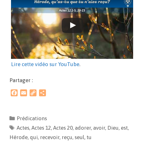
Lire cette vidéo sur YouTube
.
Partager :
F
E
C
P
a
m
o
a
c
a
p
r
e
i
y
t
Prédications
b
l
L
a
Actes
o
,
Actes 12
i
g
,
Actes 20
,
adorer
,
avoir
,
Dieu
,
est
,
o
n
e
Hérode
,
qui
,
recevoir
,
reçu
,
seul
,
tu