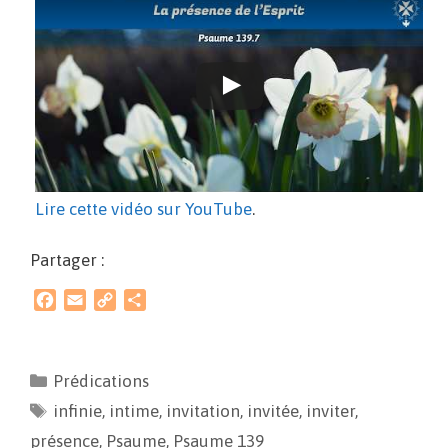
Lire cette vidéo sur YouTube
.
Partager :
F
E
C
P
a
m
o
a
c
a
p
r
e
i
y
t
Prédications
b
l
L
a
infinie
o
,
intime
i
g
,
invitation
,
invitée
,
inviter
,
o
n
e
présence
,
Psaume
,
Psaume 139