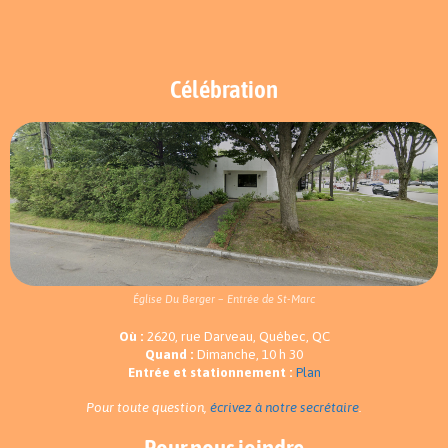
Célébration
Église Du Berger – Entrée de St-Marc
Où :
2620, rue Darveau, Québec, QC
Quand :
Dimanche, 10 h 30
Entrée et stationnement :
Plan
Pour toute question,
écrivez à notre secrétaire
.