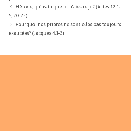
k
k
r
Hérode, qu’as-tu que tu n’aies reçu? (Actes 12.1-
5, 20-23)
Pourquoi nos prières ne sont-elles pas toujours
exaucées? (Jacques 4.1-3)