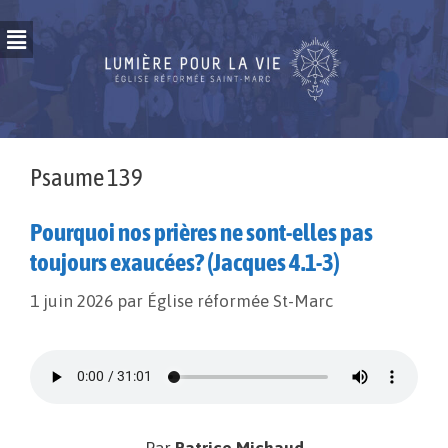
Psaume 139
Pourquoi nos prières ne sont-elles pas
toujours exaucées? (Jacques 4.1-3)
1 juin 2026
par
Église réformée St-Marc