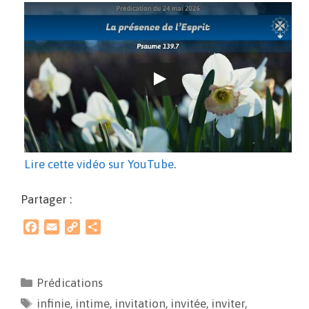
Lire cette vidéo sur YouTube
.
Partager :
F
E
C
P
a
m
o
a
c
a
p
r
e
i
y
t
Prédications
b
l
L
a
infinie
o
,
intime
i
g
,
invitation
,
invitée
,
inviter
,