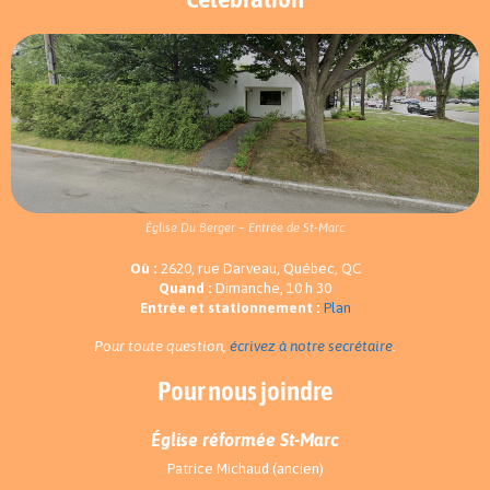
Église Du Berger – Entrée de St-Marc
Où :
2620, rue Darveau, Québec, QC
Quand :
Dimanche, 10 h 30
Entrée et stationnement :
Plan
Pour toute question,
écrivez à notre secrétaire
.
Pour nous joindre
Église réformée St-Marc
Patrice Michaud (ancien)