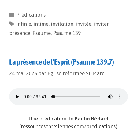
c
a
p
r
e
i
y
t
Prédications
b
l
L
a
infinie
o
,
intime
i
g
,
invitation
,
invitée
,
inviter
,
o
n
e
présence
,
Psaume
,
Psaume 139
k
k
r
La présence de l’Esprit (Psaume 139.7)
24 mai 2026
par
Église réformée St-Marc
Une prédication de
Paulin Bédard
(ressourceschretiennes.com/predications).