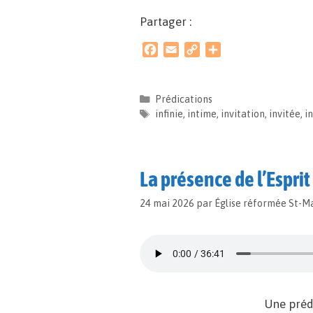
Partager :
F
E
C
P
a
m
o
a
c
a
p
r
e
i
y
t
Prédications
b
l
L
a
infinie
,
intime
,
invitation
,
invitée
,
in
o
i
g
o
n
e
k
k
r
La présence de l’Espri
24 mai 2026
par
Église réformée St-M
Une préd