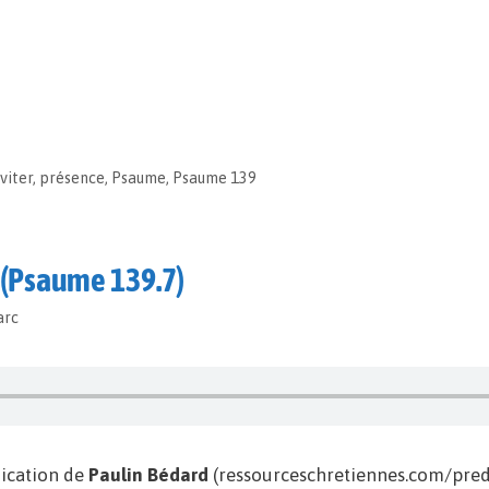
viter
,
présence
,
Psaume
,
Psaume 139
t (Psaume 139.7)
arc
ication de
Paulin Bédard
(ressourceschretiennes.com/predi