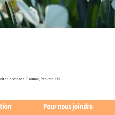
viter
,
présence
,
Psaume
,
Psaume 139
tion
Pour nous joindre