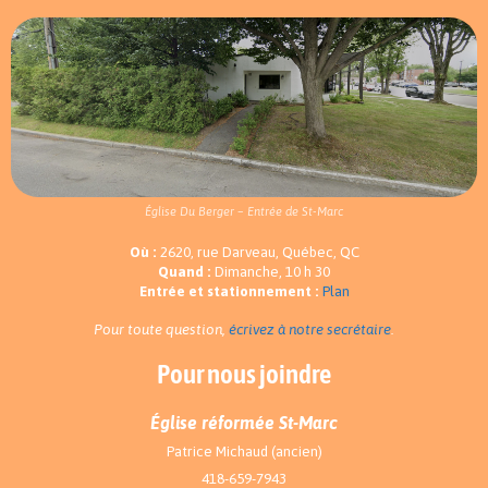
Église Du Berger – Entrée de St-Marc
Où :
2620, rue Darveau, Québec, QC
Quand :
Dimanche, 10 h 30
Entrée et stationnement :
Plan
Pour toute question,
écrivez à notre secrétaire
.
Pour nous joindre
Église réformée St-Marc
Patrice Michaud (ancien)
418-659-7943