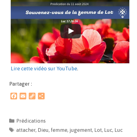
Lire cette vidéo sur YouTube
.
Partager :
F
E
C
P
a
m
o
a
c
a
p
r
e
i
y
t
Prédications
b
l
L
a
attacher
o
i
,
Dieu
g
,
femme
,
jugement
,
Lot
,
Luc
,
Luc
o
n
e