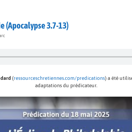
ie (Apocalypse 3.7-13)
arc
édard
(
ressourceschretiennes.com/predications
) a été util
adaptations du prédicateur.