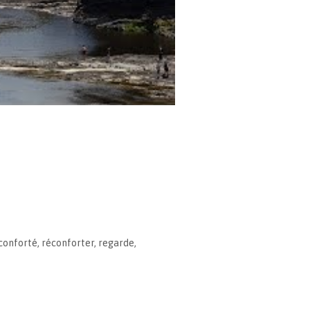
conforté
,
réconforter
,
regarde
,