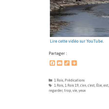
Lire cette vidéo sur YouTube
.
Partager :
F
E
C
P
a
m
o
a
c
a
p
r
e
i
y
t
1 Rois
,
Prédications
b
l
L
a
1 Rois
,
1 Rois 19
,
c'en
,
c'est
,
Élie
,
est
o
i
g
regarder
,
trop
,
vie
,
yeux
o
n
e
k
k
r