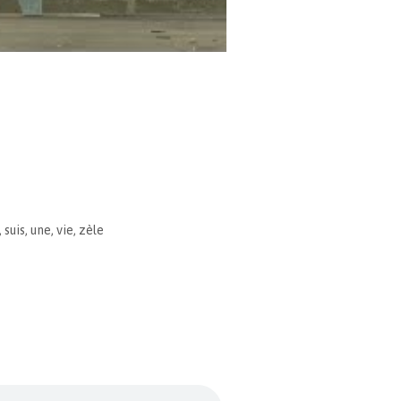
,
suis
,
une
,
vie
,
zèle