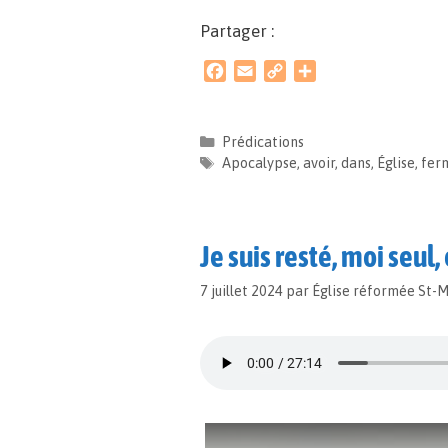
Partager :
F
E
C
P
a
m
o
a
c
a
p
r
e
i
y
t
Prédications
b
l
L
a
Apocalypse
,
avoir
,
dans
,
Église
,
fer
o
i
g
o
n
e
k
k
r
Je suis resté, moi seul,
7 juillet 2024
par
Église réformée St-