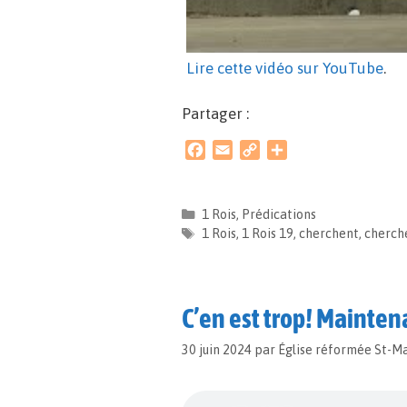
Lire cette vidéo sur YouTube
.
Partager :
F
E
C
P
a
m
o
a
c
a
p
r
e
i
y
t
1 Rois
,
Prédications
b
l
L
a
1 Rois
,
1 Rois 19
,
cherchent
,
cherch
o
i
g
o
n
e
k
k
r
C’en est trop! Maintena
30 juin 2024
par
Église réformée St-M