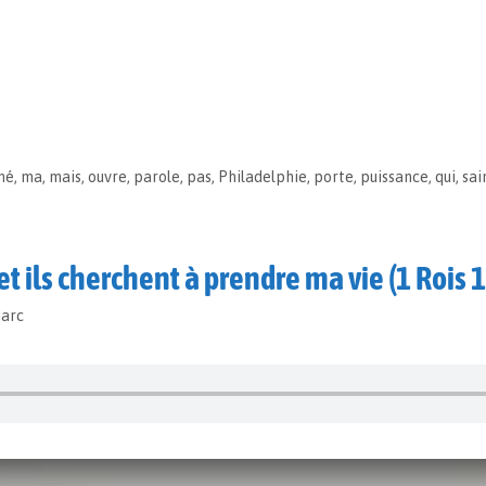
mé
,
ma
,
mais
,
ouvre
,
parole
,
pas
,
Philadelphie
,
porte
,
puissance
,
qui
,
sai
 et ils cherchent à prendre ma vie (1 Rois 
Marc