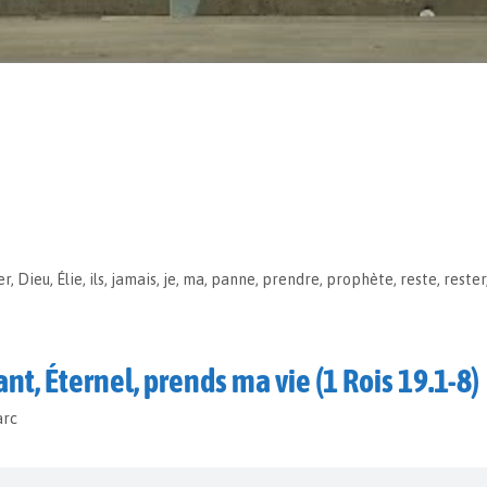
er
,
Dieu
,
Élie
,
ils
,
jamais
,
je
,
ma
,
panne
,
prendre
,
prophète
,
reste
,
rester
nt, Éternel, prends ma vie (1 Rois 19.1-8)
arc