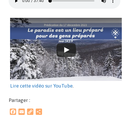
Lire cette vidéo sur YouTube
.
Partager :
F
E
C
P
a
m
o
a
c
a
p
r