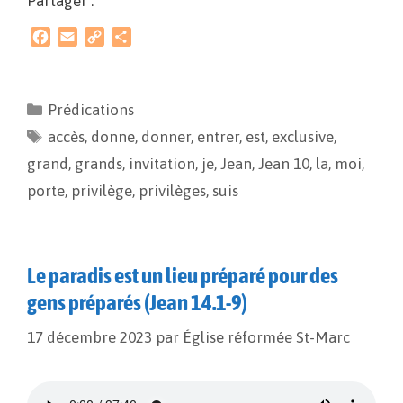
Partager :
F
E
C
P
a
m
o
a
c
a
p
r
e
i
y
t
Prédications
b
l
L
a
accès
o
,
donne
i
g
,
donner
,
entrer
,
est
,
exclusive
,
o
n
e
grand
,
grands
,
invitation
,
je
,
Jean
,
Jean 10
,
la
,
moi
,
k
k
r
porte
,
privilège
,
privilèges
,
suis
Le paradis est un lieu préparé pour des
gens préparés (Jean 14.1-9)
17 décembre 2023
par
Église réformée St-Marc