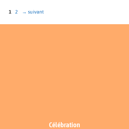
1
2
→
suivant
Célébration