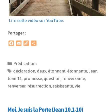
Lire cette vidéo sur YouTube
.
Partager :
F
E
C
P
a
m
o
a
c
a
p
r
e
i
y
t
Prédications
b
l
L
a
déclaration
o
i
,
g
deux
,
étonnant
,
étonnante
,
Jean
,
o
n
e
Jean 11
,
promesse
,
question
,
renversante
,
k
k
r
renverser
,
résurrection
,
saisissante
,
vie
Moi, Je suis la Porte (Jean 10.1-10)