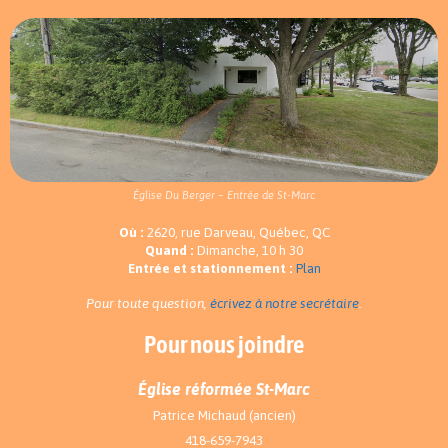
Église Du Berger – Entrée de St-Marc
Où :
2620, rue Darveau, Québec, QC
Quand :
Dimanche, 10 h 30
Entrée et stationnement :
Plan
Pour toute question,
écrivez à notre secrétaire
.
Pour nous joindre
Église réformée St-Marc
Patrice Michaud (ancien)
418-659-7943