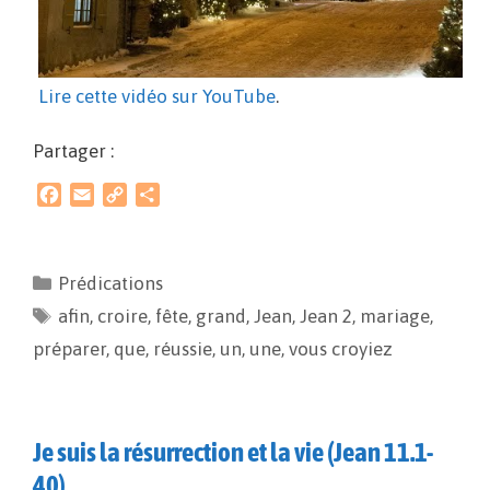
Lire cette vidéo sur YouTube
.
Partager :
F
E
C
P
a
m
o
a
c
a
p
r
e
i
y
t
Prédications
b
l
L
a
afin
o
,
croire
i
,
fête
g
,
grand
,
Jean
,
Jean 2
,
mariage
,
o
n
e
préparer
,
que
,
réussie
,
un
,
une
,
vous croyiez
k
k
r
Je suis la résurrection et la vie (Jean 11.1-
40)