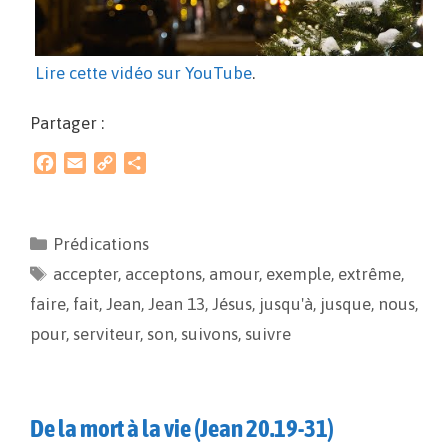
Lire cette vidéo sur YouTube
.
Partager :
F
E
C
P
a
m
o
a
c
a
p
r
e
i
y
t
Prédications
b
l
L
a
accepter
o
i
,
acceptons
g
,
amour
,
exemple
,
extrême
,
o
n
e
faire
,
fait
,
Jean
,
Jean 13
,
Jésus
,
jusqu'à
,
jusque
,
nous
,
k
k
r
pour
,
serviteur
,
son
,
suivons
,
suivre
De la mort à la vie (Jean 20.19-31)