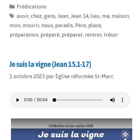
e
i
y
t
Prédications
b
l
L
a
avoir
o
,
chez
i
,
gens
g
,
Jean
,
Jean 14
,
lieu
,
ma
,
maison
,
o
n
e
mon
,
mourir
,
nous
,
paradis
,
Père
,
place
,
k
k
r
préparation
,
préparé
,
préparer
,
rentrer
,
trésor
Je suis la vigne (Jean 15.1-17)
1 octobre 2023
par
Église réformée St-Marc