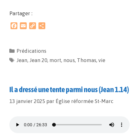
Partager :
F
E
C
P
a
m
o
a
c
a
p
r
e
i
y
t
Prédications
b
l
L
a
Jean
o
,
Jean 20
i
g
,
mort
,
nous
,
Thomas
,
vie
o
n
e
k
k
r
Il a dressé une tente parmi nous (Jean 1.14)
13 janvier 2025
par
Église réformée St-Marc