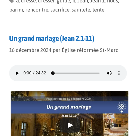
à
o
,
dressé
i
,
dresser
g
,
guide
,
il
,
Jean
,
Jean 1
,
nous
,
o
n
e
parmi
,
rencontre
,
sacrifice
,
sainteté
,
tente
k
k
r
Un grand mariage (Jean 2.1-11)
16 décembre 2024
par
Église réformée St-Marc