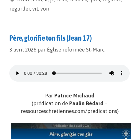
o
n
e
regarder
,
vit
,
voir
k
k
r
Père, glorifie ton fils (Jean 17)
3 avril 2026
par
Église réformée St-Marc
Par
Patrice Michaud
(prédication de
Paulin Bédard
–
ressourceschretiennes.com/predications)