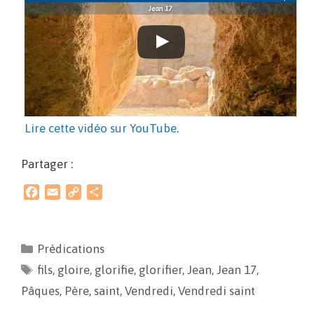
Lire cette vidéo sur YouTube
.
Partager :
F
E
C
P
a
m
o
a
c
a
p
r
e
i
y
t
Prédications
b
l
L
a
fils
o
,
gloire
i
,
glorifie
g
,
glorifier
,
Jean
,
Jean 17
,
o
n
e
Pâques
,
Père
,
saint
,
Vendredi
,
Vendredi saint
k
k
r