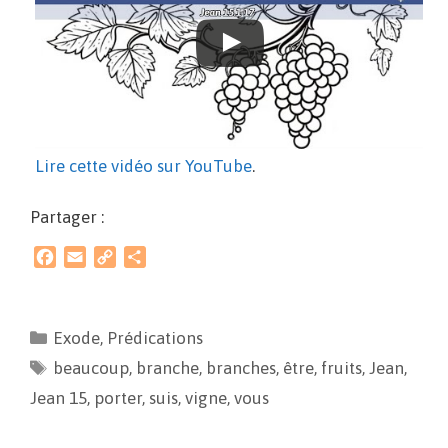
Lire cette vidéo sur YouTube
.
Partager :
F
E
C
P
a
m
o
a
c
a
p
r
e
i
y
t
Exode
,
Prédications
b
l
L
a
beaucoup
o
i
,
branche
g
,
branches
,
être
,
fruits
,
Jean
,
o
n
e
Jean 15
,
porter
,
suis
,
vigne
,
vous
k
k
r