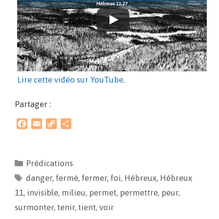
Lire cette vidéo sur YouTube
.
Partager :
F
E
C
P
a
m
o
a
c
a
p
r
e
i
y
t
Prédications
b
l
L
a
danger
o
,
fermé
i
g
,
fermer
,
foi
,
Hébreux
,
Hébreux
o
n
e
11
,
invisible
,
milieu
,
permet
,
permettre
,
peur
,
k
k
r
surmonter
,
tenir
,
tient
,
voir