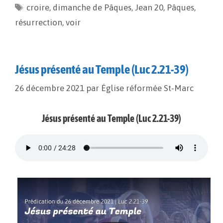
croire
o
,
dimanche de Pâques
i
g
,
Jean 20
,
Pâques
,
o
n
e
résurrection
,
voir
k
k
r
Jésus présenté au Temple (Luc 2.21-39)
26 décembre 2021
par
Église réformée St-Marc
Jésus présenté au Temple (Luc 2.21-39)