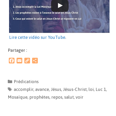
Lire cette vidéo sur YouTube
.
Partager :
F
E
C
P
a
m
o
a
c
a
p
r
e
i
y
t
Prédications
b
l
L
a
accomplir
o
i
,
avance
g
,
Jésus
,
Jésus-Christ
,
loi
,
Luc 1
,
o
n
e
Mosaïque
,
prophètes
,
repos
,
salut
,
voir
k
k
r