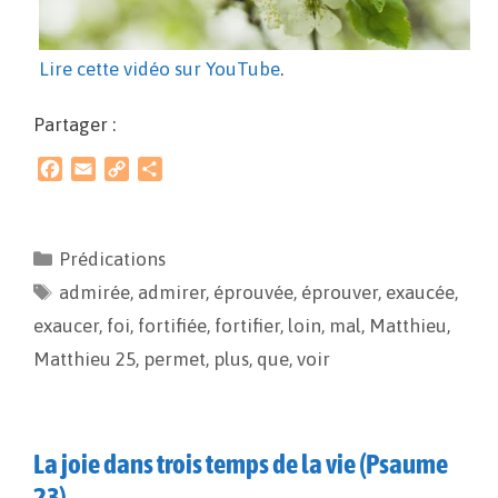
Lire cette vidéo sur YouTube
.
Partager :
F
E
C
P
a
m
o
a
c
a
p
r
e
i
y
t
Prédications
b
l
L
a
admirée
o
i
,
admirer
g
,
éprouvée
,
éprouver
,
exaucée
,
o
n
e
exaucer
,
foi
,
fortifiée
,
fortifier
,
loin
,
mal
,
Matthieu
,
k
k
r
Matthieu 25
,
permet
,
plus
,
que
,
voir
La joie dans trois temps de la vie (Psaume
23)