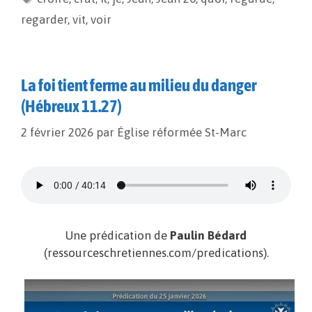
o
n
e
regarder
,
vit
,
voir
k
k
r
La foi tient ferme au milieu du danger
(Hébreux 11.27)
2 février 2026
par
Église réformée St-Marc
Une prédication de
Paulin Bédard
(ressourceschretiennes.com/predications).