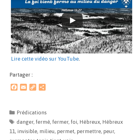
Lire cette vidéo sur YouTube
.
Partager :
F
E
C
P
a
m
o
a
c
a
p
r
e
i
y
t
Prédications
b
l
L
a
danger
o
,
fermé
i
g
,
fermer
,
foi
,
Hébreux
,
Hébreux
o
n
e
11
,
invisible
,
milieu
,
permet
,
permettre
,
peur
,
k
k
r