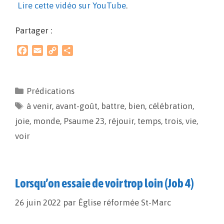
Lire cette vidéo sur YouTube
.
Partager :
F
E
C
P
a
m
o
a
c
a
p
r
e
i
y
t
Prédications
b
l
L
a
à venir
o
,
avant-goût
i
g
,
battre
,
bien
,
célébration
,
o
n
e
joie
,
monde
,
Psaume 23
,
réjouir
,
temps
,
trois
,
vie
,
k
k
r
voir
Lorsqu’on essaie de voir trop loin (Job 4)
26 juin 2022
par
Église réformée St-Marc