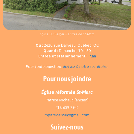
Église Du Berger – Entrée de St-Marc
Où :
2620, rue Darveau, Québec, QC
Quand :
Dimanche, 10 h 30
Entrée et stationnement :
Plan
Pour toute question,
écrivez à notre secrétaire
.
Pour nous joindre
Église réformée St-Marc
Patrice Michaud (ancien)
418-659-7943
mpatrice350@gmail.com
Suivez-nous