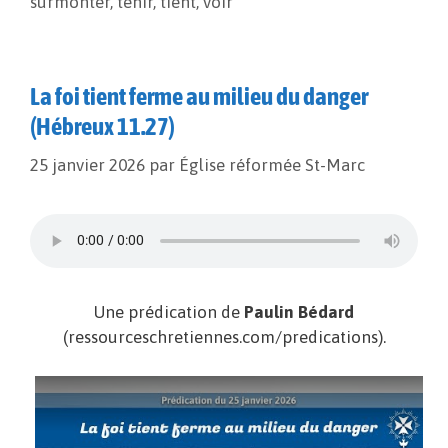
surmonter
,
tenir
,
tient
,
voir
La foi tient ferme au milieu du danger
(Hébreux 11.27)
25 janvier 2026
par
Église réformée St-Marc
Une prédication de
Paulin Bédard
(ressourceschretiennes.com/predications).