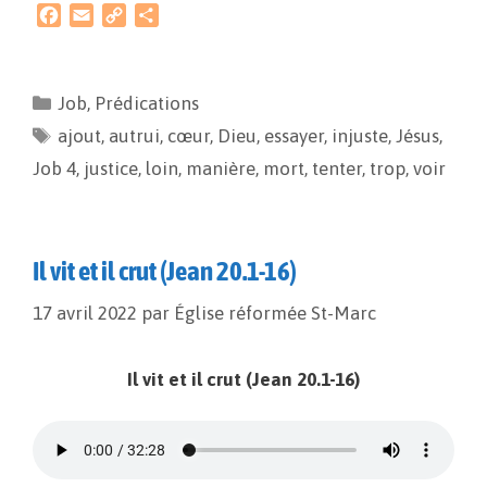
F
E
C
P
a
m
o
a
c
a
p
r
e
i
y
t
Job
,
Prédications
b
l
L
a
ajout
o
,
autrui
i
g
,
cœur
,
Dieu
,
essayer
,
injuste
,
Jésus
,
o
n
e
Job 4
,
justice
,
loin
,
manière
,
mort
,
tenter
,
trop
,
voir
k
k
r
Il vit et il crut (Jean 20.1-16)
17 avril 2022
par
Église réformée St-Marc
Il vit et il crut (Jean 20.1-16)