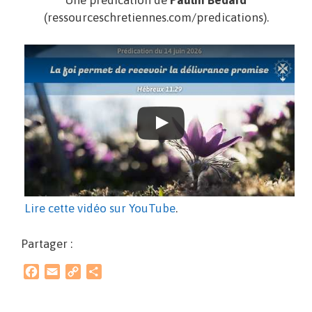
Une prédication de
Paulin Bédard
(ressourceschretiennes.com/predications).
Lire cette vidéo sur YouTube
.
Partager :
F
E
C
P
a
m
o
a
c
a
p
r