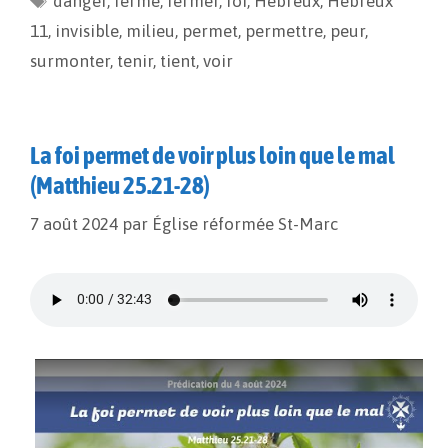
danger
o
,
fermé
i
g
,
fermer
,
foi
,
Hébreux
,
Hébreux
o
n
e
11
,
invisible
,
milieu
,
permet
,
permettre
,
peur
,
k
k
r
surmonter
,
tenir
,
tient
,
voir
La foi permet de voir plus loin que le mal
(Matthieu 25.21-28)
7 août 2024
par
Église réformée St-Marc