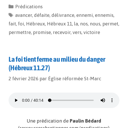
e
i
y
t
Prédications
b
l
L
a
avancer
o
,
i
défaite
g
,
délivrance
,
ennemi
,
ennemis
,
o
n
e
fait
,
foi
,
Hébreux
,
Hébreux 11
,
la
,
nos
,
nous
,
permet
,
k
k
r
permettre
,
promise
,
recevoir
,
vers
,
victoire
La foi tient ferme au milieu du danger
(Hébreux 11.27)
2 février 2026
par
Église réformée St-Marc
Une prédication de
Paulin Bédard
(ressourceschretiennes.com/predications).