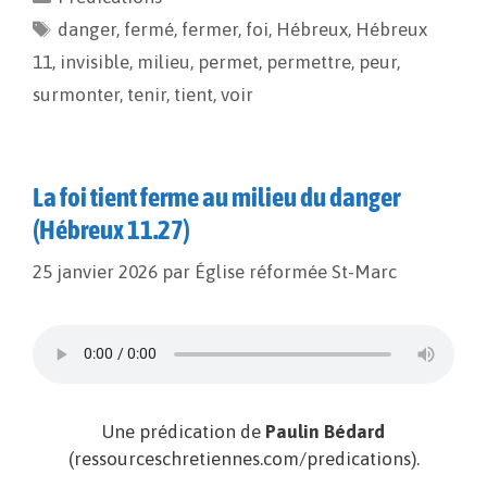
b
l
L
a
danger
o
,
fermé
i
g
,
fermer
,
foi
,
Hébreux
,
Hébreux
o
n
e
11
,
invisible
,
milieu
,
permet
,
permettre
,
peur
,
k
k
r
surmonter
,
tenir
,
tient
,
voir
La foi tient ferme au milieu du danger
(Hébreux 11.27)
25 janvier 2026
par
Église réformée St-Marc
Une prédication de
Paulin Bédard
(ressourceschretiennes.com/predications).