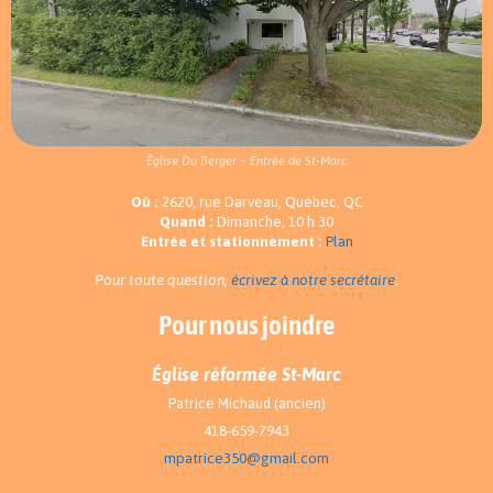
Église Du Berger – Entrée de St-Marc
Où :
2620, rue Darveau, Québec, QC
Quand :
Dimanche, 10 h 30
Entrée et stationnement :
Plan
Pour toute question,
écrivez à notre secrétaire
.
Pour nous joindre
Église réformée St-Marc
Patrice Michaud (ancien)
418-659-7943
mpatrice350@gmail.com