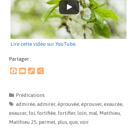
Lire cette vidéo sur YouTube
.
Partager :
F
E
C
P
a
m
o
a
c
a
p
r
e
i
y
t
Prédications
b
l
L
a
admirée
o
i
,
admirer
g
,
éprouvée
,
éprouver
,
exaucée
,
o
n
e
exaucer
,
foi
,
fortifiée
,
fortifier
,
loin
,
mal
,
Matthieu
,
k
k
r
Matthieu 25
,
permet
,
plus
,
que
,
voir