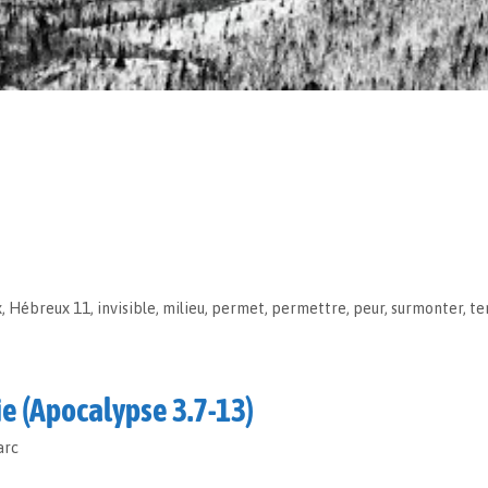
x
,
Hébreux 11
,
invisible
,
milieu
,
permet
,
permettre
,
peur
,
surmonter
,
te
ie (Apocalypse 3.7-13)
arc