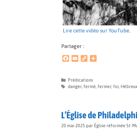
Lire cette vidéo sur YouTube
.
Partager :
F
E
C
P
a
m
o
a
c
a
p
r
e
i
y
t
Prédications
b
l
L
a
danger
,
fermé
,
fermer
,
foi
,
Hébreu
o
i
g
o
n
e
k
k
r
L’Église de Philadelph
20 mai 2025
par
Église réformée St-M