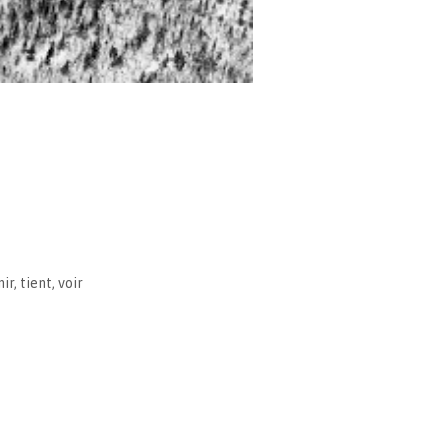
nir
,
tient
,
voir