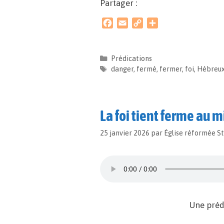
Partager :
F
E
C
P
a
m
o
a
c
a
p
r
e
i
y
t
Prédications
b
l
L
a
danger
,
fermé
,
fermer
,
foi
,
Hébreu
o
i
g
o
n
e
k
k
r
La foi tient ferme au 
25 janvier 2026
par
Église réformée S
Une préd