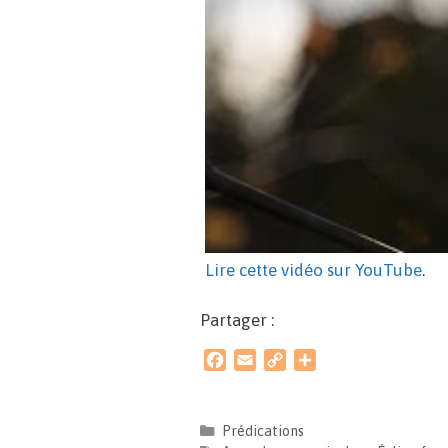
Lire cette vidéo sur YouTube
.
Partager :
F
E
C
P
a
m
o
a
c
a
p
r
e
i
y
t
Prédications