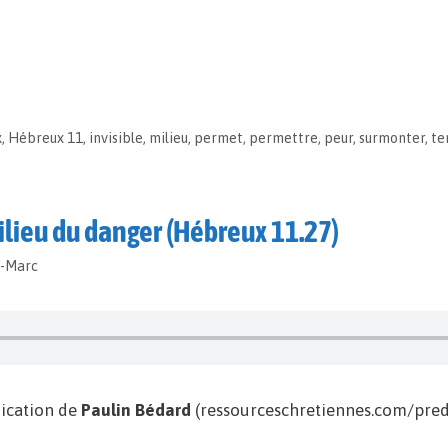
x
,
Hébreux 11
,
invisible
,
milieu
,
permet
,
permettre
,
peur
,
surmonter
,
te
milieu du danger (Hébreux 11.27)
t-Marc
ication de
Paulin Bédard
(ressourceschretiennes.com/predi