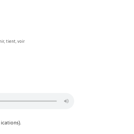
nir
,
tient
,
voir
cations).