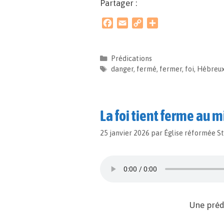
Partager :
F
E
C
P
a
m
o
a
c
a
p
r
e
i
y
t
Prédications
b
l
L
a
danger
,
fermé
,
fermer
,
foi
,
Hébreu
o
i
g
o
n
e
k
k
r
La foi tient ferme au 
25 janvier 2026
par
Église réformée S
Une préd