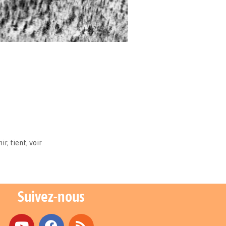
nir
,
tient
,
voir
Suivez-nous