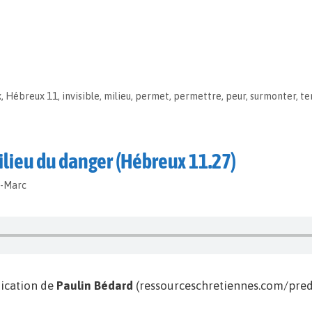
x
,
Hébreux 11
,
invisible
,
milieu
,
permet
,
permettre
,
peur
,
surmonter
,
te
milieu du danger (Hébreux 11.27)
t-Marc
ication de
Paulin Bédard
(ressourceschretiennes.com/predi