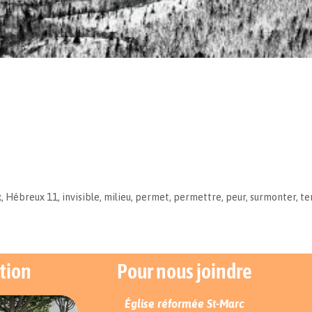
x
,
Hébreux 11
,
invisible
,
milieu
,
permet
,
permettre
,
peur
,
surmonter
,
te
tion
Pour nous joindre
Église réformée St-Marc