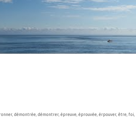
ronner
,
démontrée
,
démontrer
,
épreuve
,
éprouvée
,
érpouver
,
être
,
foi
,