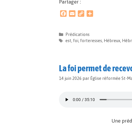
Partager :
F
E
C
P
a
m
o
a
c
a
p
r
e
i
y
t
Prédications
b
l
L
a
est
,
foi
,
forteresses
,
Hébreux
,
Hébr
o
i
g
o
n
e
k
k
r
La foi permet de recev
14 juin 2026
par
Église réformée St-M
Une préd