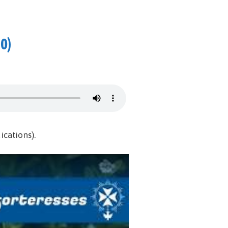
30)
cations).