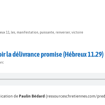
eux 11
,
les
,
manifestation
,
puissante
,
renverser
,
victoire
oir la délivrance promise (Hébreux 11.29)
arc
ication de
Paulin Bédard
(ressourceschretiennes.com/predi