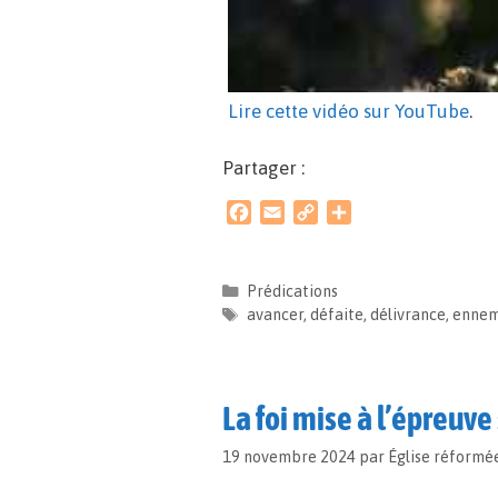
Lire cette vidéo sur YouTube
.
Partager :
F
E
C
P
a
m
o
a
c
a
p
r
e
i
y
t
Prédications
b
l
L
a
avancer
,
défaite
,
délivrance
,
ennem
o
i
g
o
n
e
k
k
r
La foi mise à l’épreuve 
19 novembre 2024
par
Église réformé