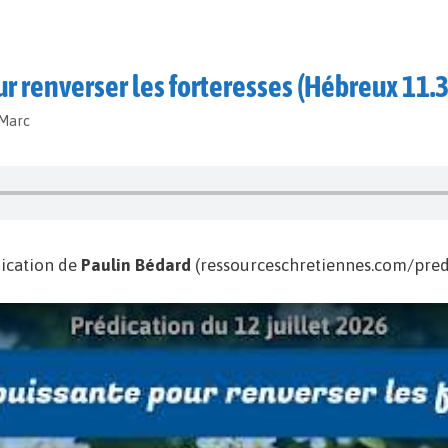
ur renverser les forteresses (Hébreux 11.
-Marc
ication de
Paulin Bédard
(ressourceschretiennes.com/predi