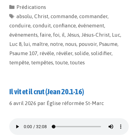
e
i
y
t
Prédications
b
l
L
a
absolu
o
,
Christ
i
g
,
commande
,
commander
,
o
n
e
conduire
,
conduit
,
confiance
,
événement
,
k
k
r
événements
,
faire
,
foi
,
il
,
Jésus
,
Jésus-Christ
,
Luc
,
Luc 8
,
lui
,
maître
,
notre
,
nous
,
pouvoir
,
Psaume
,
Psaume 107
,
révèle
,
révéler
,
solide
,
solidifier
,
tempête
,
tempêtes
,
toute
,
toutes
Il vit et il crut (Jean 20.1-16)
6 avril 2026
par
Église réformée St-Marc