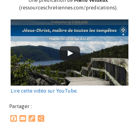
Une prédication de
Mario Veilleux
(ressourceschretiennes.com/predications).
Lire cette vidéo sur YouTube
.
Partager :
F
E
C
P
a
m
o
a
c
a
p
r