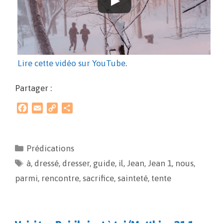
Lire cette vidéo sur YouTube
.
Partager :
F
E
C
P
a
m
o
a
c
a
p
r
e
i
y
t
Prédications
b
l
L
a
à
o
,
dressé
i
,
dresser
g
,
guide
,
il
,
Jean
,
Jean 1
,
nous
,
o
n
e
parmi
,
rencontre
,
sacrifice
,
sainteté
,
tente
k
k
r