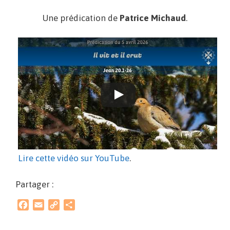
Une prédication de
Patrice Michaud
.
Lire cette vidéo sur YouTube
.
Partager :
F
E
C
P
a
m
o
a
c
a
p
r