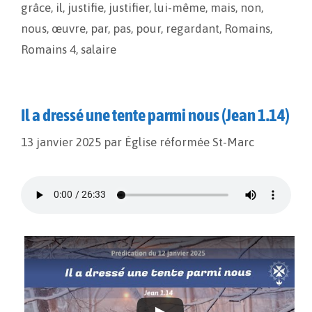
o
n
e
grâce
,
il
,
justifie
,
justifier
,
lui-même
,
mais
,
non
,
k
k
r
nous
,
œuvre
,
par
,
pas
,
pour
,
regardant
,
Romains
,
Romains 4
,
salaire
Il a dressé une tente parmi nous (Jean 1.14)
13 janvier 2025
par
Église réformée St-Marc