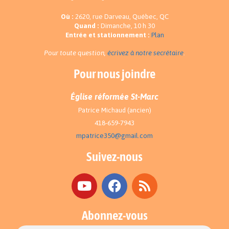
Où :
2620, rue Darveau, Québec, QC
Quand :
Dimanche, 10 h 30
Entrée et stationnement :
Plan
Pour toute question,
écrivez à notre secrétaire
.
Pour nous joindre
Église réformée St-Marc
Patrice Michaud (ancien)
418-659-7943
mpatrice350@gmail.com
Suivez-nous
Abonnez-vous