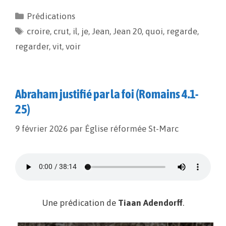
e
i
y
t
Prédications
b
l
L
a
croire
o
,
crut
i
,
il
g
,
je
,
Jean
,
Jean 20
,
quoi
,
regarde
,
o
n
e
regarder
,
vit
,
voir
k
k
r
Abraham justifié par la foi (Romains 4.1-
25)
9 février 2026
par
Église réformée St-Marc
Une prédication de
Tiaan Adendorff
.