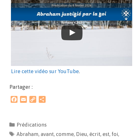
Lire cette vidéo sur YouTube
.
Partager :
F
E
C
P
a
m
o
a
c
a
p
r
e
i
y
t
Prédications
b
l
L
a
Abraham
o
i
,
avant
g
,
comme
,
Dieu
,
écrit
,
est
,
foi
,