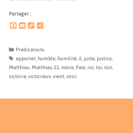
Partager :
F
E
C
P
a
m
o
a
c
a
p
r
e
i
y
t
Prédications
b
l
L
a
apporter
o
i
,
humble
g
,
humilité
,
il
,
juste
,
justice
,
o
n
e
Matthieu
,
Matthieu 21
,
notre
,
Paix
,
roi
,
toi
,
ton
,
k
k
r
victoire
,
victorieux
,
vient
,
voici