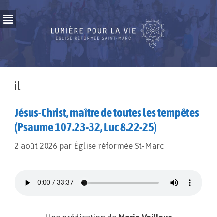
il
Jésus-Christ, maître de toutes les tempêtes
(Psaume 107.23-32, Luc 8.22-25)
2 août 2026
par
Église réformée St-Marc