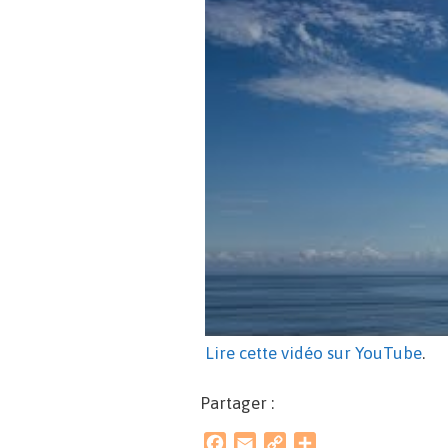
Lire cette vidéo sur YouTube
.
Partager :
F
E
C
P