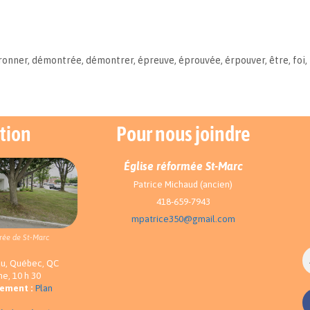
ronner
,
démontrée
,
démontrer
,
épreuve
,
éprouvée
,
érpouver
,
être
,
foi
,
tion
Pour nous joindre
Église réformée St-Marc
Patrice Michaud (ancien)
418-659-7943
mpatrice350@gmail.com
rée de St-Marc
au, Québec, QC
e, 10 h 30
nement :
Plan