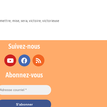
mettre
,
mise
,
sera
,
victoire
,
victorieuse
Suivez-nous
Abonnez-vous