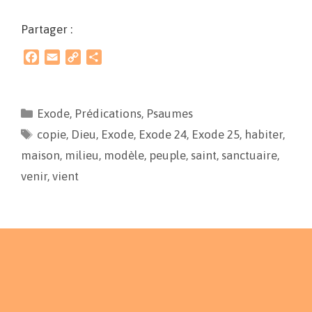
Partager :
F
E
C
P
a
m
o
a
c
a
p
r
e
i
y
t
Exode
,
Prédications
,
Psaumes
b
l
L
a
copie
o
,
Dieu
i
,
Exode
g
,
Exode 24
,
Exode 25
,
habiter
,
o
n
e
maison
,
milieu
,
modèle
,
peuple
,
saint
,
sanctuaire
,
k
k
r
venir
,
vient