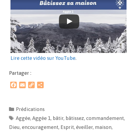
Lire cette vidéo sur YouTube
.
Partager :
F
E
C
P
a
m
o
a
c
a
p
r
e
i
y
t
Prédications
b
l
L
a
Aggée
o
,
Aggée 1
i
g
,
bâtir
,
bâtissez
,
commandement
,
o
n
e
Dieu
,
encouragement
,
Esprit
,
éveiller
,
maison
,
k
k
r