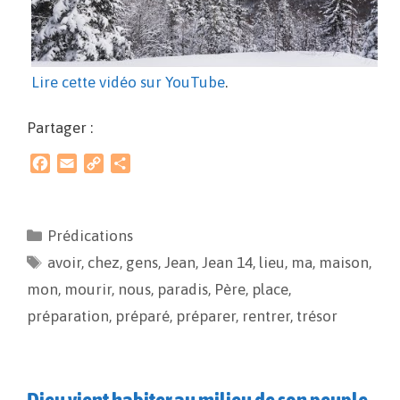
Lire cette vidéo sur YouTube
.
Partager :
F
E
C
P
a
m
o
a
c
a
p
r
e
i
y
t
Prédications
b
l
L
a
avoir
o
,
chez
i
,
gens
g
,
Jean
,
Jean 14
,
lieu
,
ma
,
maison
,
o
n
e
mon
,
mourir
,
nous
,
paradis
,
Père
,
place
,
k
k
r
préparation
,
préparé
,
préparer
,
rentrer
,
trésor