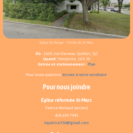
Église Du Berger – Entrée de St-Marc
Où :
2620, rue Darveau, Québec, QC
Quand :
Dimanche, 10 h 30
Entrée et stationnement :
Plan
Pour toute question,
écrivez à notre secrétaire
.
Pour nous joindre
Église réformée St-Marc
Patrice Michaud (ancien)
418-659-7943
mpatrice350@gmail.com