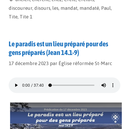
o
n
e
discoureur
,
disours
,
les
,
mandat
,
mandaté
,
Paul
,
k
k
r
Tite
,
Tite 1
Le paradis est un lieu préparé pour des
gens préparés (Jean 14.1-9)
17 décembre 2023
par
Église réformée St-Marc