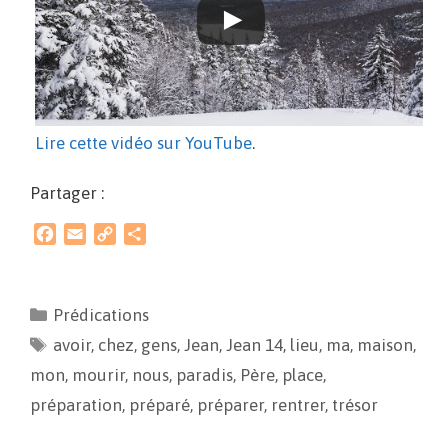
Lire cette vidéo sur YouTube
.
Partager :
F
E
C
P
a
m
o
a
c
a
p
r
e
i
y
t
Prédications
b
l
L
a
avoir
o
,
chez
i
,
gens
g
,
Jean
,
Jean 14
,
lieu
,
ma
,
maison
,
o
n
e
mon
,
mourir
,
nous
,
paradis
,
Père
,
place
,
k
k
r
préparation
,
préparé
,
préparer
,
rentrer
,
trésor