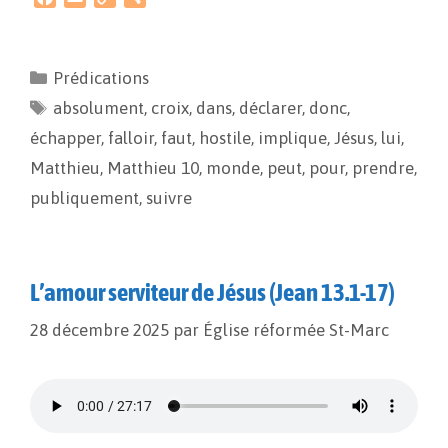
a
m
o
a
c
a
p
r
e
i
y
t
Prédications
b
l
L
a
absolument
o
i
,
g
croix
,
dans
,
déclarer
,
donc
,
o
n
e
échapper
,
falloir
,
faut
,
hostile
,
implique
,
Jésus
,
lui
,
k
k
r
Matthieu
,
Matthieu 10
,
monde
,
peut
,
pour
,
prendre
,
publiquement
,
suivre
L’amour serviteur de Jésus (Jean 13.1-17)
28 décembre 2025
par
Église réformée St-Marc