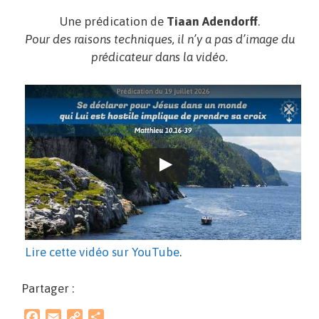
Une prédication de
Tiaan Adendorff
.
Pour des raisons techniques, il n’y a pas d’image du
prédicateur dans la vidéo.
Lire cette vidéo sur YouTube
.
Partager :
F
E
C
P