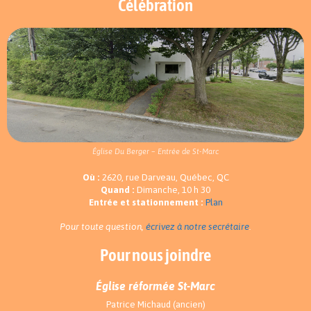
Célébration
Église Du Berger – Entrée de St-Marc
Où :
2620, rue Darveau, Québec, QC
Quand :
Dimanche, 10 h 30
Entrée et stationnement :
Plan
Pour toute question,
écrivez à notre secrétaire
.
Pour nous joindre
Église réformée St-Marc
Patrice Michaud (ancien)