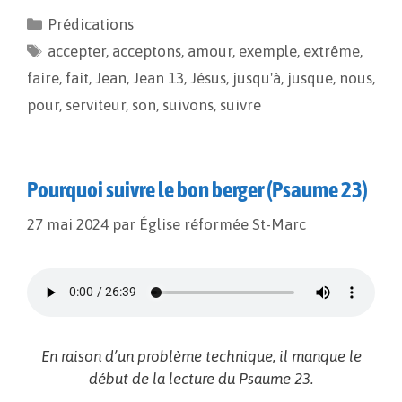
e
i
y
t
Prédications
b
l
L
a
accepter
o
i
,
acceptons
g
,
amour
,
exemple
,
extrême
,
o
n
e
faire
,
fait
,
Jean
,
Jean 13
,
Jésus
,
jusqu'à
,
jusque
,
nous
,
k
k
r
pour
,
serviteur
,
son
,
suivons
,
suivre
Pourquoi suivre le bon berger (Psaume 23)
27 mai 2024
par
Église réformée St-Marc
En raison d’un problème technique, il manque le
début de la lecture du Psaume 23.