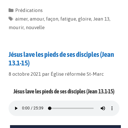
e
i
y
t
Prédications
b
l
L
a
aimer
o
,
amour
i
g
,
façon
,
fatigue
,
gloire
,
Jean 13
,
o
n
e
mourir
,
nouvelle
k
k
r
Jésus lave les pieds de ses disciples (Jean
13.1-15)
8 octobre 2021
par
Église réformée St-Marc
Jésus lave les pieds de ses disciples (Jean 13.1-15)