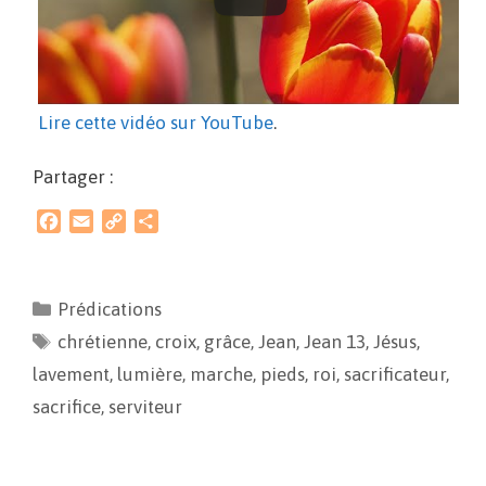
Lire cette vidéo sur YouTube
.
Partager :
F
E
C
P
a
m
o
a
c
a
p
r
e
i
y
t
Prédications
b
l
L
a
chrétienne
o
i
,
croix
g
,
grâce
,
Jean
,
Jean 13
,
Jésus
,
o
n
e
lavement
,
lumière
,
marche
,
pieds
,
roi
,
sacrificateur
,
k
k
r
sacrifice
,
serviteur