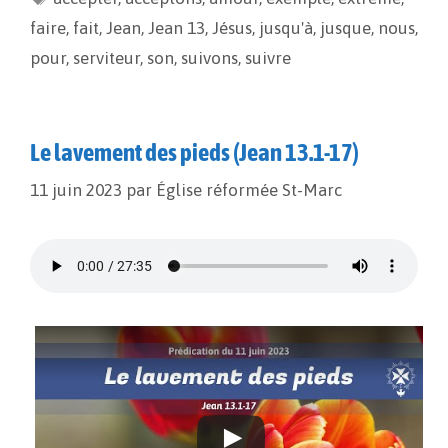
o
n
e
faire
,
fait
,
Jean
,
Jean 13
,
Jésus
,
jusqu'à
,
jusque
,
nous
,
k
k
r
pour
,
serviteur
,
son
,
suivons
,
suivre
Le lavement des pieds (Jean 13.1-17)
11 juin 2023
par
Église réformée St-Marc