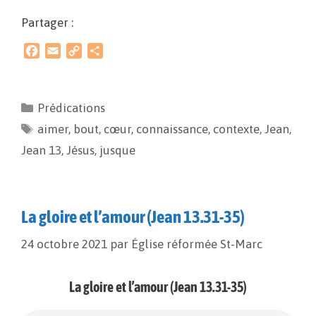
Partager :
F
E
C
P
a
m
o
a
c
a
p
r
e
i
y
t
Prédications
b
l
L
a
aimer
o
,
bout
i
,
g
cœur
,
connaissance
,
contexte
,
Jean
,
o
n
e
Jean 13
,
Jésus
,
jusque
k
k
r
La gloire et l’amour (Jean 13.31-35)
24 octobre 2021
par
Église réformée St-Marc
La gloire et l’amour (Jean 13.31-35)