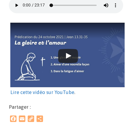
Lire cette vidéo sur YouTube
.
Partager :
F
E
C
P
a
m
o
a
c
a
p
r