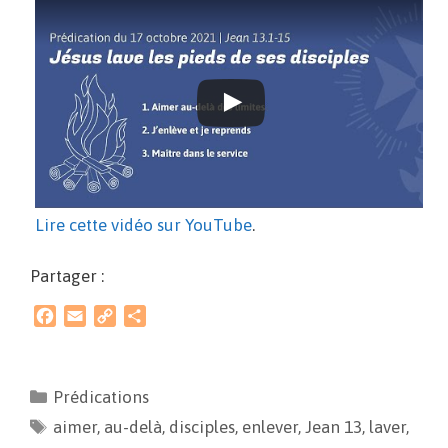
Lire cette vidéo sur YouTube
.
Partager :
F
E
C
P
a
m
o
a
c
a
p
r
e
i
y
t
Prédications
b
l
L
a
aimer
o
,
au-delà
i
g
,
disciples
,
enlever
,
Jean 13
,
laver
,
o
n
e