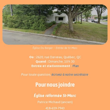
Église Du Berger – Entrée de St-Marc
Où :
2620, rue Darveau, Québec, QC
Quand :
Dimanche, 10 h 30
Entrée et stationnement :
Plan
Pour toute question,
écrivez à notre secrétaire
.
Pour nous joindre
Église réformée St-Marc
Patrice Michaud (ancien)
418-659-7943