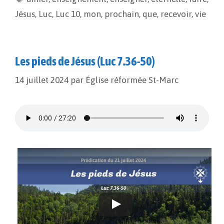
o
n
e
Jésus
,
Luc
,
Luc 10
,
mon
,
prochain
,
que
,
recevoir
,
vie
k
k
r
Les pieds de Jésus (Luc 7.36-50)
14 juillet 2024
par
Église réformée St-Marc