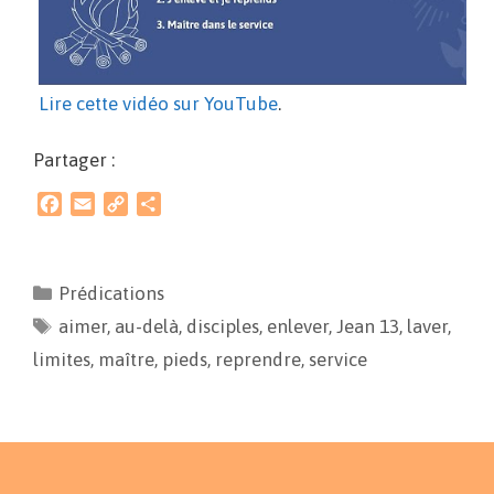
Lire cette vidéo sur YouTube
.
Partager :
F
E
C
P
a
m
o
a
c
a
p
r
e
i
y
t
Prédications
b
l
L
a
aimer
o
,
au-delà
i
g
,
disciples
,
enlever
,
Jean 13
,
laver
,
o
n
e
limites
,
maître
,
pieds
,
reprendre
,
service
k
k
r