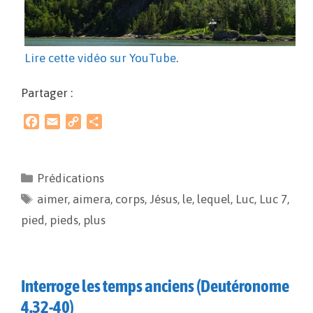
Lire cette vidéo sur YouTube
.
Partager :
F
E
C
P
a
m
o
a
c
a
p
r
e
i
y
t
Prédications
b
l
L
a
aimer
o
,
aimera
i
g
,
corps
,
Jésus
,
le
,
lequel
,
Luc
,
Luc 7
,
o
n
e
pied
,
pieds
,
plus
k
k
r
Interroge les temps anciens (Deutéronome
4.32-40)