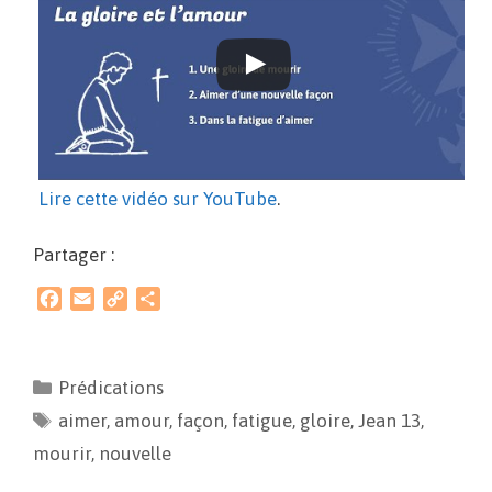
Lire cette vidéo sur YouTube
.
Partager :
F
E
C
P
a
m
o
a
c
a
p
r
e
i
y
t
Prédications
b
l
L
a
aimer
o
,
amour
i
g
,
façon
,
fatigue
,
gloire
,
Jean 13
,
o
n
e
mourir
,
nouvelle
k
k
r