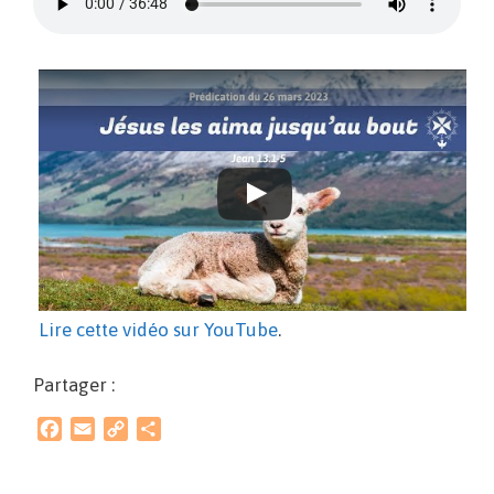
Lire cette vidéo sur YouTube
.
Partager :
F
E
C
P
a
m
o
a
c
a
p
r