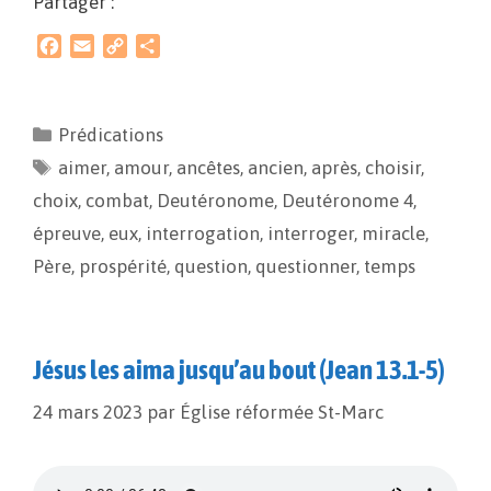
Partager :
F
E
C
P
a
m
o
a
c
a
p
r
e
i
y
t
Prédications
b
l
L
a
aimer
o
,
amour
i
g
,
ancêtes
,
ancien
,
après
,
choisir
,
o
n
e
choix
,
combat
,
Deutéronome
,
Deutéronome 4
,
k
k
r
épreuve
,
eux
,
interrogation
,
interroger
,
miracle
,
Père
,
prospérité
,
question
,
questionner
,
temps
Jésus les aima jusqu’au bout (Jean 13.1-5)
24 mars 2023
par
Église réformée St-Marc