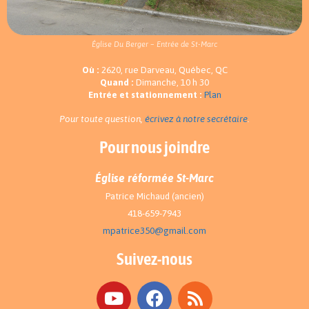
Église Du Berger – Entrée de St-Marc
Où :
2620, rue Darveau, Québec, QC
Quand :
Dimanche, 10 h 30
Entrée et stationnement :
Plan
Pour toute question,
écrivez à notre secrétaire
.
Pour nous joindre
Église réformée St-Marc
Patrice Michaud (ancien)
418-659-7943
mpatrice350@gmail.com
Suivez-nous