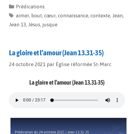
e
i
y
t
Prédications
b
l
L
a
aimer
o
,
bout
i
,
g
cœur
,
connaissance
,
contexte
,
Jean
,
o
n
e
Jean 13
,
Jésus
,
jusque
k
k
r
La gloire et l’amour (Jean 13.31-35)
24 octobre 2021
par
Église réformée St-Marc
La gloire et l’amour (Jean 13.31-35)