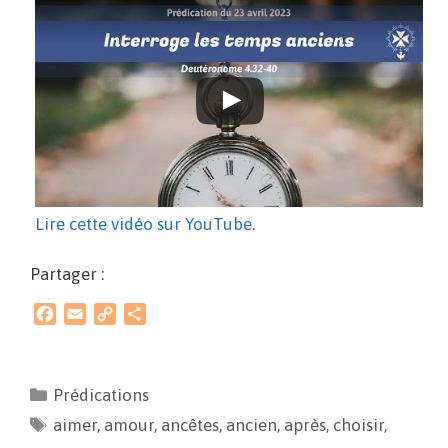
Lire cette vidéo sur YouTube
.
Partager :
F
E
C
P
a
m
o
a
c
a
p
r
e
i
y
t
Prédications
b
l
L
a
aimer
o
,
amour
i
g
,
ancêtes
,
ancien
,
après
,
choisir
,
o
n
e