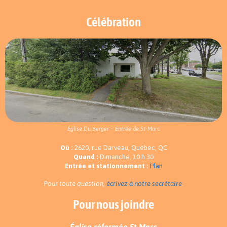
Célébration
Église Du Berger – Entrée de St-Marc
Où :
2620, rue Darveau, Québec, QC
Quand :
Dimanche, 10 h 30
Entrée et stationnement :
Plan
Pour toute question,
écrivez à notre secrétaire
.
Pour nous joindre
Église réformée St-Marc