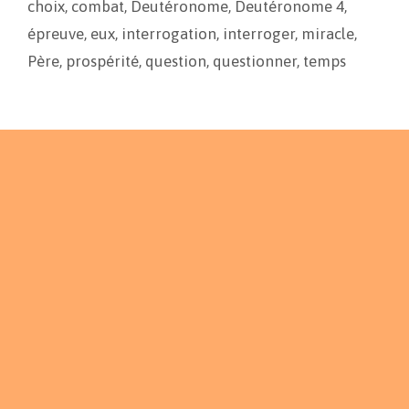
choix
,
combat
,
Deutéronome
,
Deutéronome 4
,
k
k
r
épreuve
,
eux
,
interrogation
,
interroger
,
miracle
,
Père
,
prospérité
,
question
,
questionner
,
temps