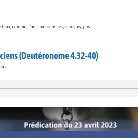
choix
,
comme
,
Dieu
,
humains
,
les
,
mauvais
,
pas
nciens (Deutéronome 4.32-40)
Marc