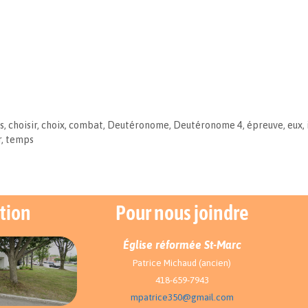
s
,
choisir
,
choix
,
combat
,
Deutéronome
,
Deutéronome 4
,
épreuve
,
eux
,
r
,
temps
tion
Pour nous joindre
Église réformée St-Marc
Patrice Michaud (ancien)
418-659-7943
mpatrice350@gmail.com