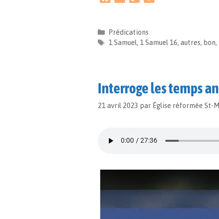
a
m
o
a
c
a
p
r
e
i
y
t
Prédications
b
l
L
a
1 Samuel
,
1 Samuel 16
,
autres
,
bon
,
o
i
g
o
n
e
k
k
r
Interroge les temps a
21 avril 2023
par
Église réformée St-