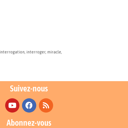
interrogation
,
interroger
,
miracle
,
Suivez-nous
Abonnez-vous