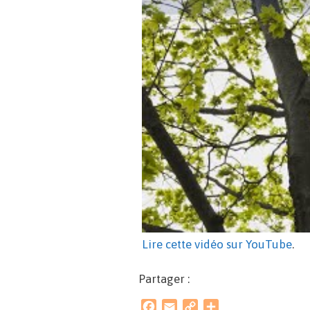
Lire cette vidéo sur YouTube
.
Partager :
F
E
C
P