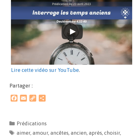
Lire cette vidéo sur YouTube
.
Partager :
F
E
C
P
a
m
o
a
c
a
p
r
e
i
y
t
Prédications
b
l
L
a
aimer
o
,
amour
i
g
,
ancêtes
,
ancien
,
après
,
choisir
,
o
n
e