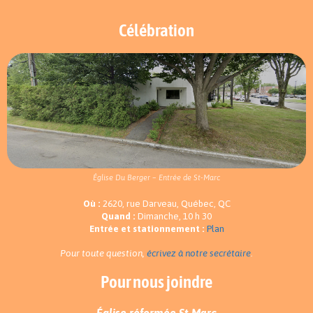
Célébration
Église Du Berger – Entrée de St-Marc
Où :
2620, rue Darveau, Québec, QC
Quand :
Dimanche, 10 h 30
Entrée et stationnement :
Plan
Pour toute question,
écrivez à notre secrétaire
.
Pour nous joindre
Église réformée St-Marc