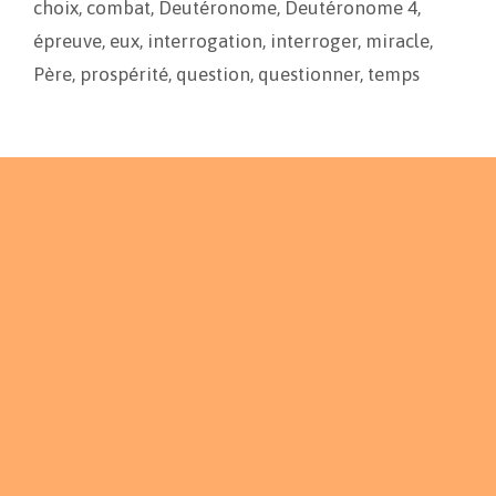
choix
,
combat
,
Deutéronome
,
Deutéronome 4
,
k
k
r
épreuve
,
eux
,
interrogation
,
interroger
,
miracle
,
Père
,
prospérité
,
question
,
questionner
,
temps