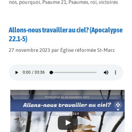
nos
,
pourquoi
,
Psaume 21
,
Psaumes
,
roi
,
victoires
k
k
r
Allons-nous travailler au ciel? (Apocalypse
22.1-5)
27 novembre 2023
par
Église réformée St-Marc