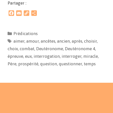
Partager :
F
E
C
P
a
m
o
a
c
a
p
r
e
i
y
t
Prédications
b
l
L
a
aimer
o
,
amour
i
g
,
ancêtes
,
ancien
,
après
,
choisir
,
o
n
e
choix
,
combat
,
Deutéronome
,
Deutéronome 4
,
k
k
r
épreuve
,
eux
,
interrogation
,
interroger
,
miracle
,
Père
,
prospérité
,
question
,
questionner
,
temps