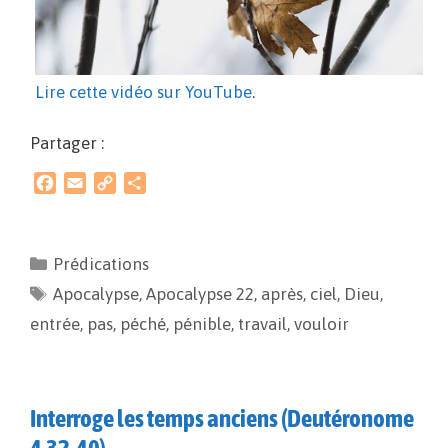
Lire cette vidéo sur YouTube
.
Partager :
F
E
C
P
a
m
o
a
c
a
p
r
e
i
y
t
Prédications
b
l
L
a
Apocalypse
o
i
,
g
Apocalypse 22
,
après
,
ciel
,
Dieu
,
o
n
e
entrée
,
pas
,
péché
,
pénible
,
travail
,
vouloir
k
k
r
Interroge les temps anciens (Deutéronome