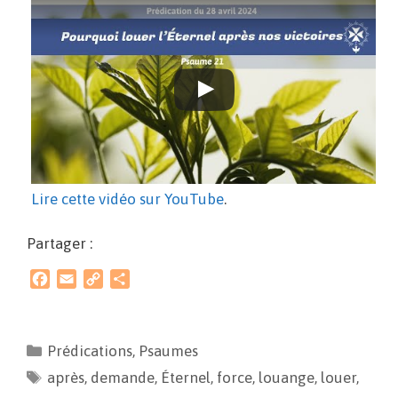
Lire cette vidéo sur YouTube
.
Partager :
F
E
C
P
a
m
o
a
c
a
p
r
e
i
y
t
Prédications
,
Psaumes
b
l
L
a
après
o
,
demande
i
g
,
Éternel
,
force
,
louange
,
louer
,
o
n
e