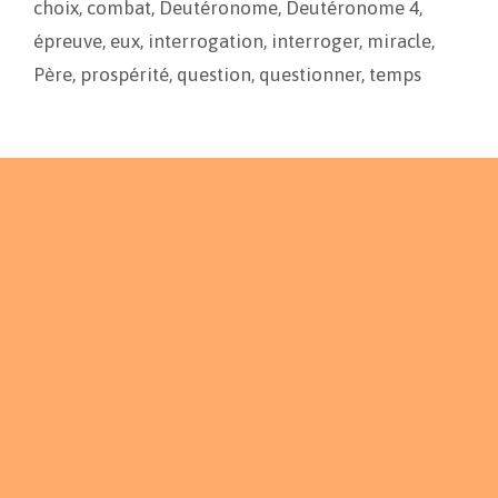
choix
,
combat
,
Deutéronome
,
Deutéronome 4
,
k
k
r
épreuve
,
eux
,
interrogation
,
interroger
,
miracle
,
Père
,
prospérité
,
question
,
questionner
,
temps