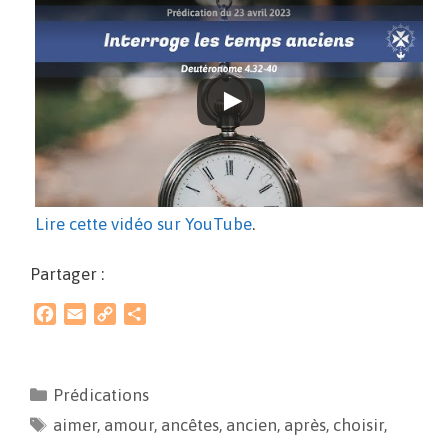
Lire cette vidéo sur YouTube
.
Partager :
F
E
C
P
a
m
o
a
c
a
p
r
e
i
y
t
Prédications
b
l
L
a
aimer
o
,
amour
i
g
,
ancêtes
,
ancien
,
après
,
choisir
,
o
n
e