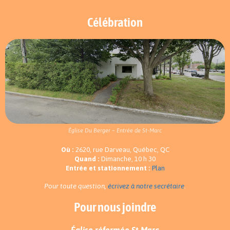
Célébration
Église Du Berger – Entrée de St-Marc
Où :
2620, rue Darveau, Québec, QC
Quand :
Dimanche, 10 h 30
Entrée et stationnement :
Plan
Pour toute question,
écrivez à notre secrétaire
.
Pour nous joindre
Église réformée St-Marc