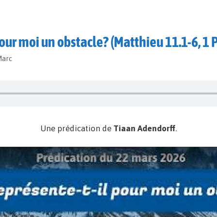
our moi un obstacle? (Matthieu 11.1-6, 1 P
Marc
Une prédication de
Tiaan Adendorff
.