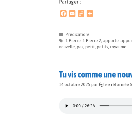
Partager :
F
E
C
P
a
m
o
a
c
a
p
r
e
i
y
t
Prédications
b
l
L
a
1 Pierre
,
1 Pierre 2
,
apporte
,
appor
o
i
g
nouvelle
,
pas
,
petit
,
petits
,
royaume
o
n
e
k
k
r
Tu vis comme une nouv
14 octobre 2025
par
Église réformée 