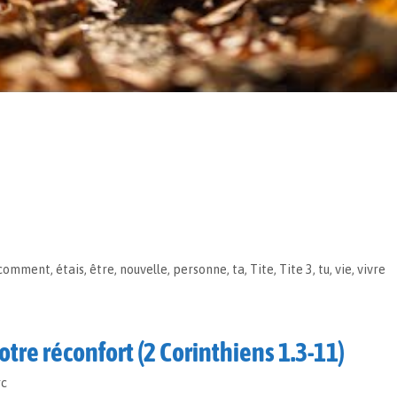
comment
,
étais
,
être
,
nouvelle
,
personne
,
ta
,
Tite
,
Tite 3
,
tu
,
vie
,
vivre
otre réconfort (2 Corinthiens 1.3-11)
rc