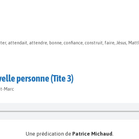
ter
,
attendait
,
attendre
,
bonne
,
confiance
,
construit
,
faire
,
Jésus
,
Matt
elle personne (Tite 3)
St-Marc
Une prédication de
Patrice Michaud
.