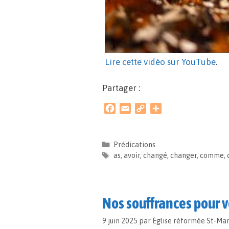
Lire cette vidéo sur YouTube
.
Partager :
F
E
C
P
a
m
o
a
c
a
p
r
e
i
y
t
Prédications
b
l
L
a
as
,
avoir
,
changé
,
changer
,
comme
,
o
i
g
o
n
e
k
k
r
Nos souffrances pour v
9 juin 2025
par
Église réformée St-Ma