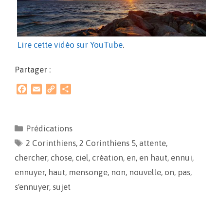
Lire cette vidéo sur YouTube
.
Partager :
F
E
C
P
a
m
o
a
c
a
p
r
e
i
y
t
Prédications
b
l
L
a
2 Corinthiens
o
i
g
,
2 Corinthiens 5
,
attente
,
o
n
e
chercher
,
chose
,
ciel
,
création
,
en
,
en haut
,
ennui
,
k
k
r
ennuyer
,
haut
,
mensonge
,
non
,
nouvelle
,
on
,
pas
,
s'ennuyer
,
sujet