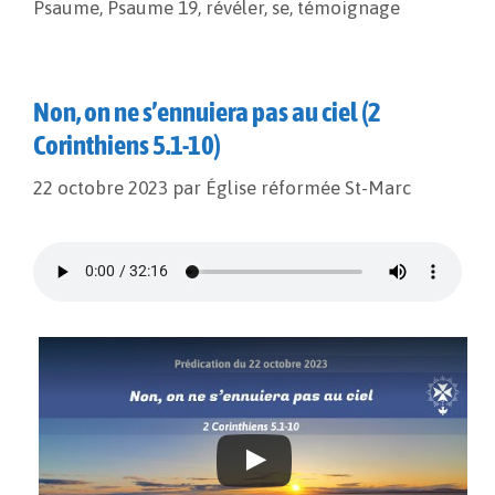
Psaume
,
Psaume 19
,
révéler
,
se
,
témoignage
k
k
r
Non, on ne s’ennuiera pas au ciel (2
Corinthiens 5.1-10)
22 octobre 2023
par
Église réformée St-Marc