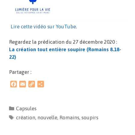
Lire cette vidéo sur YouTube
.
Regardez la prédication du 27 décembre 2020 :
La création tout entière soupire (Romains 8.18-
22)
Partager :
F
E
C
P
a
m
o
a
c
a
p
r
e
i
y
t
Capsules
b
l
L
a
création
o
i
,
nouvelle
g
,
Romains
,
soupirs
o
n
e
k
k
r