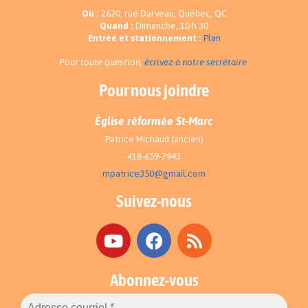
Où :
2620, rue Darveau, Québec, QC
Quand :
Dimanche, 10 h 30
Entrée et stationnement :
Plan
Pour toute question,
écrivez à notre secrétaire
.
Pour nous joindre
Église réformée St-Marc
Patrice Michaud (ancien)
418-659-7943
mpatrice350@gmail.com
Suivez-nous
Abonnez-vous