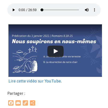
Lire cette vidéo sur YouTube
.
Partager :
F
E
C
P