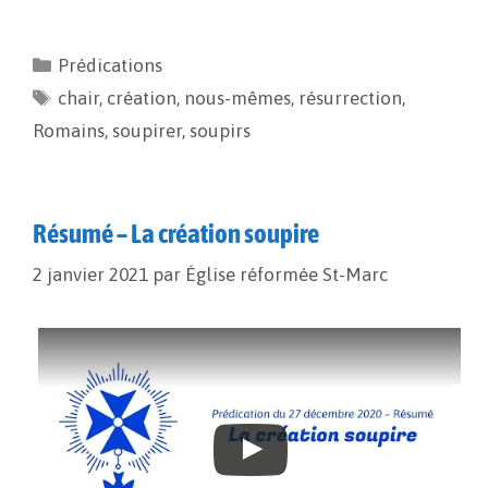
a
m
o
a
c
a
p
r
e
i
y
t
Prédications
b
l
L
a
chair
o
,
création
i
g
,
nous-mêmes
,
résurrection
,
o
n
e
Romains
,
soupirer
,
soupirs
k
k
r
Résumé – La création soupire
2 janvier 2021
par
Église réformée St-Marc