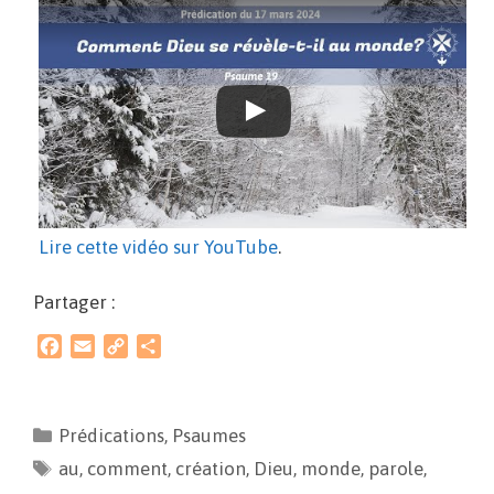
Lire cette vidéo sur YouTube
.
Partager :
F
E
C
P
a
m
o
a
c
a
p
r
e
i
y
t
Prédications
,
Psaumes
b
l
L
a
au
o
,
comment
i
g
,
création
,
Dieu
,
monde
,
parole
,
o
n
e