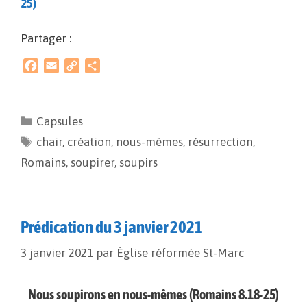
25)
Partager :
F
E
C
P
a
m
o
a
c
a
p
r
e
i
y
t
Capsules
b
l
L
a
chair
o
,
création
i
g
,
nous-mêmes
,
résurrection
,
o
n
e
Romains
,
soupirer
,
soupirs
k
k
r
Prédication du 3 janvier 2021
3 janvier 2021
par
Église réformée St-Marc
Nous soupirons en nous-mêmes (Romains 8.18-25)