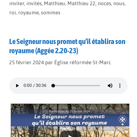
o
n
e
inviter
,
invités
,
Matthieu
,
Matthieu 22
,
noces
,
nous
,
k
k
r
roi
,
royaume
,
sommes
Le Seigneur nous promet qu’il établira son
royaume (Aggée 2.20-23)
25 février 2024
par
Église réformée St-Marc