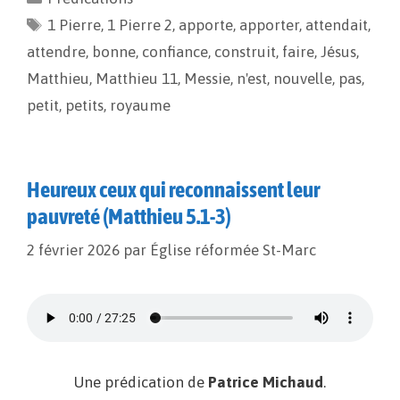
b
l
L
a
1 Pierre
o
,
i
1 Pierre 2
g
,
apporte
,
apporter
,
attendait
,
o
n
e
attendre
,
bonne
,
confiance
,
construit
,
faire
,
Jésus
,
k
k
r
Matthieu
,
Matthieu 11
,
Messie
,
n'est
,
nouvelle
,
pas
,
petit
,
petits
,
royaume
Heureux ceux qui reconnaissent leur
pauvreté (Matthieu 5.1-3)
2 février 2026
par
Église réformée St-Marc
Une prédication de
Patrice Michaud
.