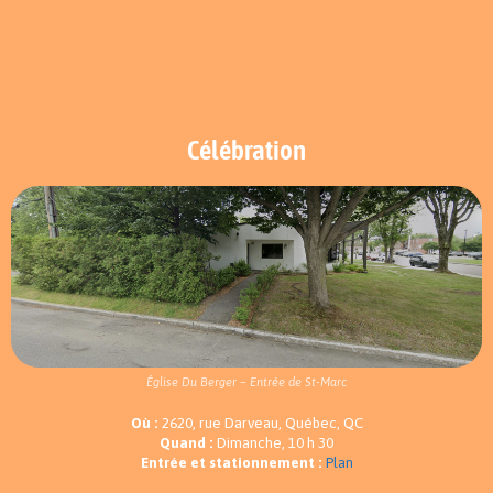
Célébration
Église Du Berger – Entrée de St-Marc
Où :
2620, rue Darveau, Québec, QC
Quand :
Dimanche, 10 h 30
Entrée et stationnement :
Plan