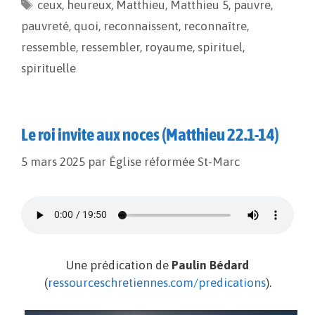
ceux
o
,
heureux
i
g
,
Matthieu
,
Matthieu 5
,
pauvre
,
o
n
e
pauvreté
,
quoi
,
reconnaissent
,
reconnaître
,
k
k
r
ressemble
,
ressembler
,
royaume
,
spirituel
,
spirituelle
Le roi invite aux noces (Matthieu 22.1-14)
5 mars 2025
par
Église réformée St-Marc
Une prédication de
Paulin Bédard
(
ressourceschretiennes.com/predications
).