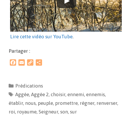
Lire cette vidéo sur YouTube
.
Partager :
F
E
C
P
a
m
o
a
c
a
p
r
e
i
y
t
Prédications
b
l
L
a
Aggée
o
,
Aggée 2
i
g
,
choisir
,
ennemi
,
ennemis
,
o
n
e
établir
,
nous
,
peuple
,
promettre
,
régner
,
renverser
,
k
k
r
roi
,
royaume
,
Seigneur
,
son
,
sur