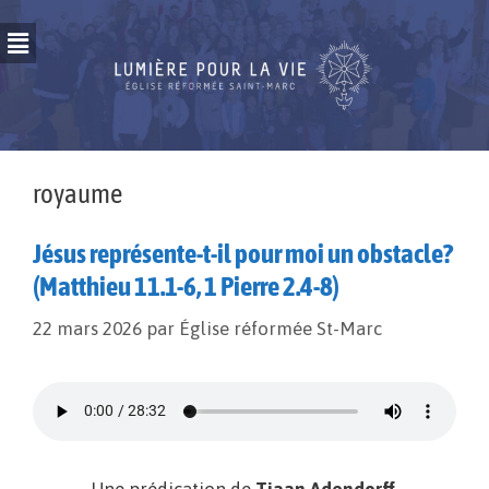
royaume
Jésus représente-t-il pour moi un obstacle?
(Matthieu 11.1-6, 1 Pierre 2.4-8)
22 mars 2026
par
Église réformée St-Marc