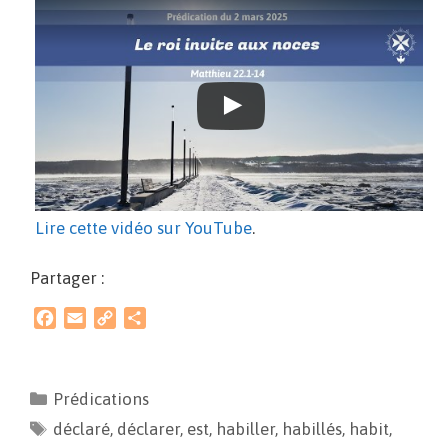
Lire cette vidéo sur YouTube
.
Partager :
F
E
C
P
a
m
o
a
c
a
p
r
e
i
y
t
Prédications
b
l
L
a
déclaré
o
,
i
déclarer
g
,
est
,
habiller
,
habillés
,
habit
,