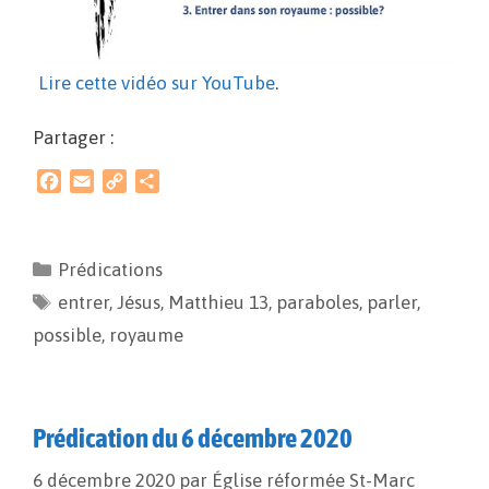
Lire cette vidéo sur YouTube
.
Partager :
F
E
C
P
a
m
o
a
c
a
p
r
e
i
y
t
Prédications
b
l
L
a
entrer
o
,
Jésus
i
g
,
Matthieu 13
,
paraboles
,
parler
,
o
n
e
possible
,
royaume
k
k
r
Prédication du 6 décembre 2020
6 décembre 2020
par
Église réformée St-Marc