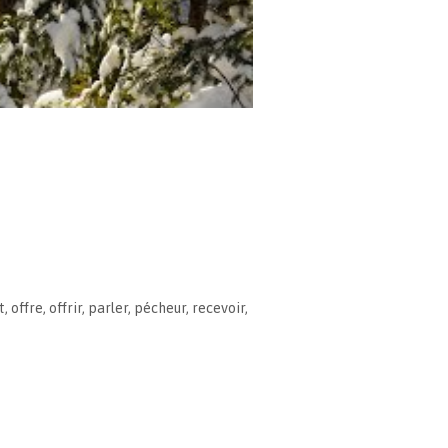
t
,
offre
,
offrir
,
parler
,
pécheur
,
recevoir
,