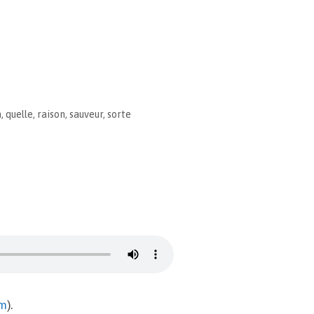
n
,
quelle
,
raison
,
sauveur
,
sorte
om
).