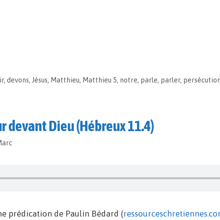
ir
,
devons
,
Jésus
,
Matthieu
,
Matthieu 5
,
notre
,
parle
,
parler
,
persécutio
eur devant Dieu (Hébreux 11.4)
Marc
e prédication de Paulin Bédard (
ressourceschretiennes.c