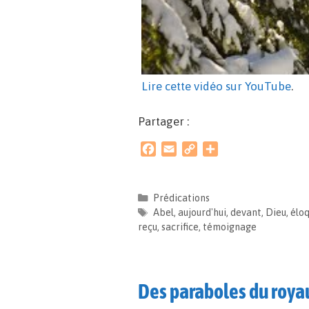
Lire cette vidéo sur YouTube
.
Partager :
F
E
C
P
a
m
o
a
c
a
p
r
e
i
y
t
Prédications
b
l
L
a
Abel
,
aujourd'hui
,
devant
,
Dieu
,
élo
o
i
g
reçu
,
sacrifice
,
témoignage
o
n
e
k
k
r
Des paraboles du roya