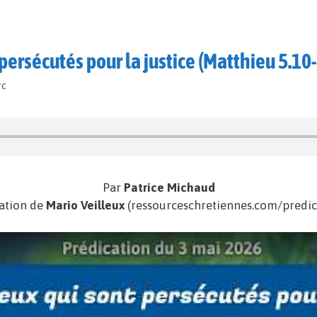
persécutés pour la justice (Matthieu 5.10
rc
Par
Patrice Michaud
ation de
Mario Veilleux
(ressourceschretiennes.com/predic