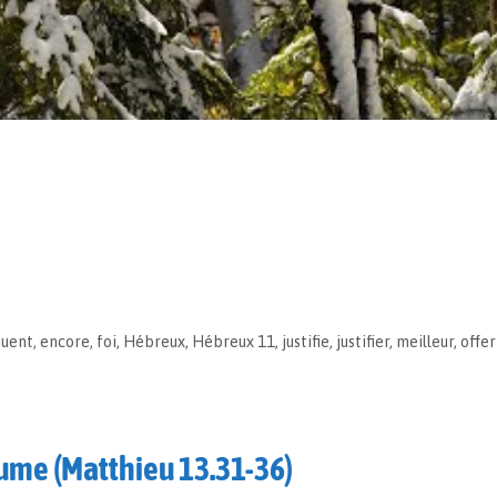
quent
,
encore
,
foi
,
Hébreux
,
Hébreux 11
,
justifie
,
justifier
,
meilleur
,
offer
ume (Matthieu 13.31-36)