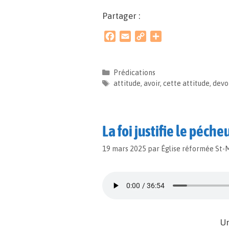
Partager :
F
E
C
P
a
m
o
a
c
a
p
r
e
i
y
t
Prédications
b
l
L
a
attitude
,
avoir
,
cette attitude
,
devo
o
i
g
o
n
e
k
k
r
La foi justifie le péch
19 mars 2025
par
Église réformée St-
Un