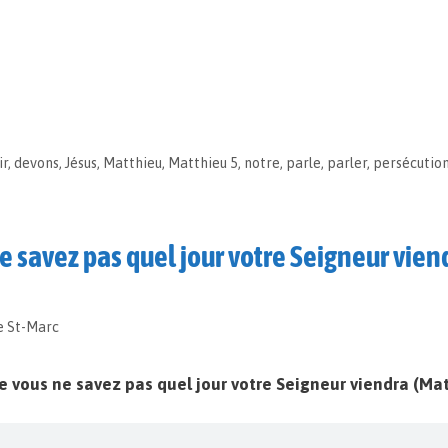
ir
,
devons
,
Jésus
,
Matthieu
,
Matthieu 5
,
notre
,
parle
,
parler
,
persécutio
ne savez pas quel jour votre Seigneur vien
e St-Marc
ue vous ne savez pas quel jour votre Seigneur viendra (Mat