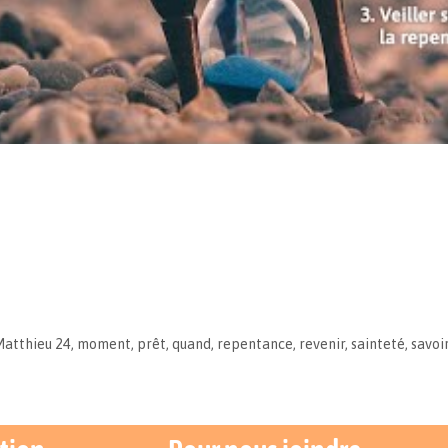
atthieu 24
,
moment
,
prêt
,
quand
,
repentance
,
revenir
,
sainteté
,
savoi