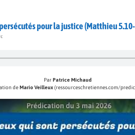
persécutés pour la justice (Matthieu 5.10
rc
Par
Patrice Michaud
ation de
Mario Veilleux
(ressourceschretiennes.com/predic