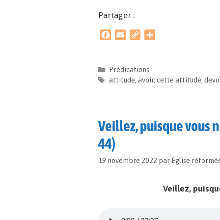
Partager :
F
E
C
P
a
m
o
a
c
a
p
r
e
i
y
t
Prédications
b
l
L
a
attitude
,
avoir
,
cette attitude
,
devo
o
i
g
o
n
e
k
k
r
Veillez, puisque vous 
44)
19 novembre 2022
par
Église réformé
Veillez, puisq