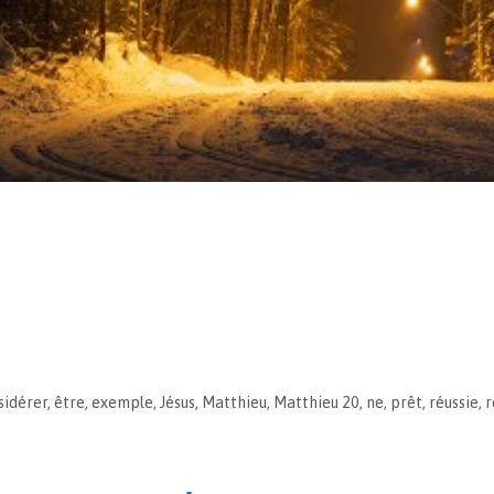
sidérer
,
être
,
exemple
,
Jésus
,
Matthieu
,
Matthieu 20
,
ne
,
prêt
,
réussie
,
r