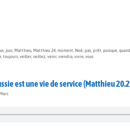
us
,
jour
,
Matthieu
,
Matthieu 24
,
moment
,
Noé
,
pas
,
prêt
,
puisque
,
quan
r
,
toujours
,
veiller
,
veillez
,
venir
,
viendra
,
vivre
,
vous
ssie est une vie de service (Matthieu 20.
-Marc