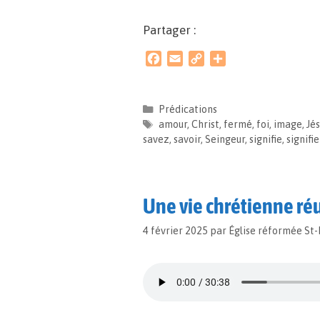
Partager :
F
E
C
P
a
m
o
a
c
a
p
r
e
i
y
t
Prédications
b
l
L
a
amour
,
Christ
,
fermé
,
foi
,
image
,
Jés
o
i
g
savez
,
savoir
,
Seingeur
,
signifie
,
signifie
o
n
e
k
k
r
Une vie chrétienne réu
4 février 2025
par
Église réformée St