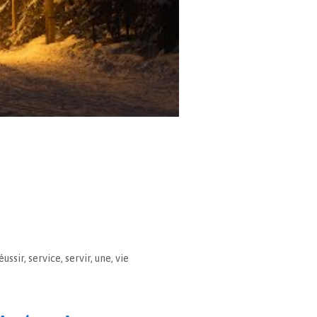
éussir
,
service
,
servir
,
une
,
vie