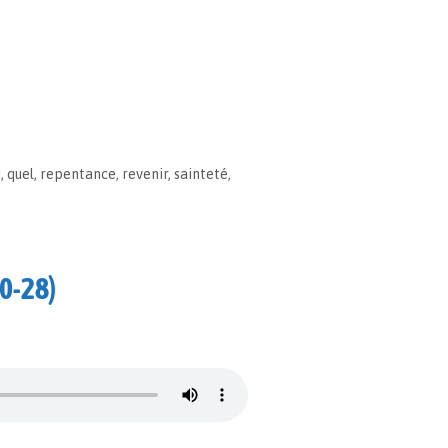
d
,
quel
,
repentance
,
revenir
,
sainteté
,
20-28)