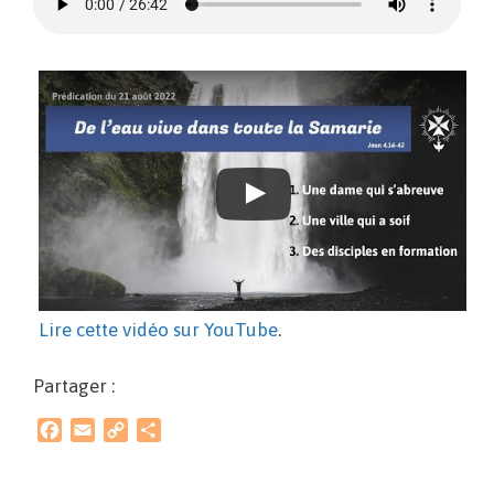
Lire cette vidéo sur YouTube
.
Partager :
F
E
C
P
a
m
o
a
c
a
p
r