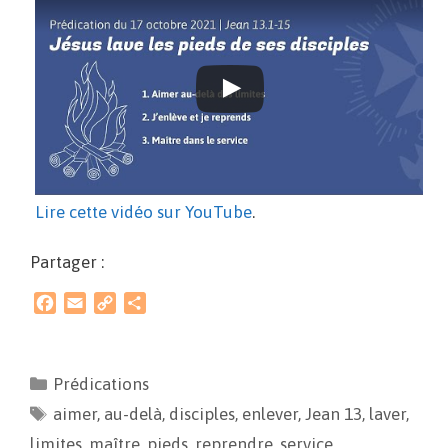
Lire cette vidéo sur YouTube
.
Partager :
F
E
C
P
a
m
o
a
c
a
p
r
e
i
y
t
Prédications
b
l
L
a
aimer
o
,
au-delà
i
g
,
disciples
,
enlever
,
Jean 13
,
laver
,
o
n
e
limites
,
maître
,
pieds
,
reprendre
,
service