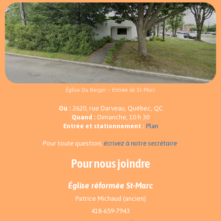
Église Du Berger – Entrée de St-Marc
Où :
2620, rue Darveau, Québec, QC
Quand :
Dimanche, 10 h 30
Entrée et stationnement :
Plan
Pour toute question,
écrivez à notre secrétaire
.
Pour nous joindre
Église réformée St-Marc
Patrice Michaud (ancien)
418-659-7943