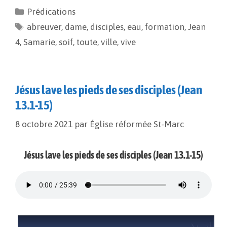
e
i
y
t
Prédications
b
l
L
a
abreuver
o
i
,
dame
g
,
disciples
,
eau
,
formation
,
Jean
o
n
e
4
,
Samarie
,
soif
,
toute
,
ville
,
vive
k
k
r
Jésus lave les pieds de ses disciples (Jean
13.1-15)
8 octobre 2021
par
Église réformée St-Marc
Jésus lave les pieds de ses disciples (Jean 13.1-15)